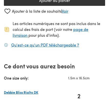
Ajouter au panier
Ajouter à la liste de souhaits
Voir
Les articles numériques ne sont pas inclus dans le
calcul des frais de port (voir notre
page de
(s'ouvre dans un nouvel onglet)
livraison
pour plus d'infos).
Qu'est-ce qu'un PDF téléchargeable ?
(s'ouvre dans un
Ce dont vous aurez besoin
One size only:
1.5m x 16.5cm
Debbie Bliss Rialto DK
2
(s'ouvre dans un nouvel onglet)