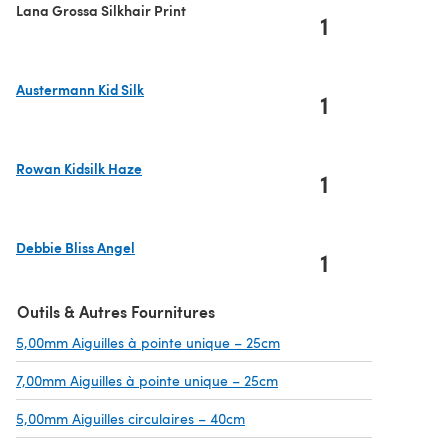
Lana Grossa Silkhair Print
1
Austermann Kid Silk
1
(s'ouvre dans un nouvel onglet)
Rowan Kidsilk Haze
1
(s'ouvre dans un nouvel onglet)
Debbie Bliss Angel
1
(s'ouvre dans un nouvel onglet)
Outils & Autres Fournitures
5,00mm Aiguilles à pointe unique – 25cm
(s'ouvre dans un nouvel o
7,00mm Aiguilles à pointe unique – 25cm
(s'ouvre dans un nouvel on
5,00mm Aiguilles circulaires – 40cm
(s'ouvre dans un nouvel onglet)