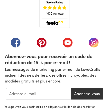
(s'ouvre dans un nouvel onglet)
(s'ouvre dans un nouvel onglet)
(s'ouvre dans un nouvel onglet)
(s'ouvre dans un nouvel
(s'ouvre
Abonnez-vous pour recevoir un code de
réduction de 15 % par e-mail !
Les messages de marketing par e-mail de LoveCrafts
incluent des newsletters, des offres incroyables, des
modèles gratuits et plus encore.
Abonnez-vous
Vous pouvez vous désinscrire en cliquant sur le lien de désinscription