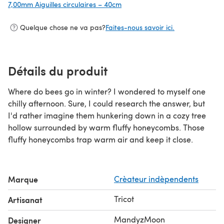
7,00mm Aiguilles circulaires – 40cm
(s'ouvre dans un nouvel onglet)
Quelque chose ne va pas?
Faites-nous savoir ici.
Détails du produit
Where do bees go in winter? I wondered to myself one
chilly afternoon. Sure, I could research the answer, but
I'd rather imagine them hunkering down in a cozy tree
hollow surrounded by warm fluffy honeycombs. Those
fluffy honeycombs trap warm air and keep it close.
Marque
Crèateur indèpendents
Tricot
Artisanat
MandyzMoon
Designer