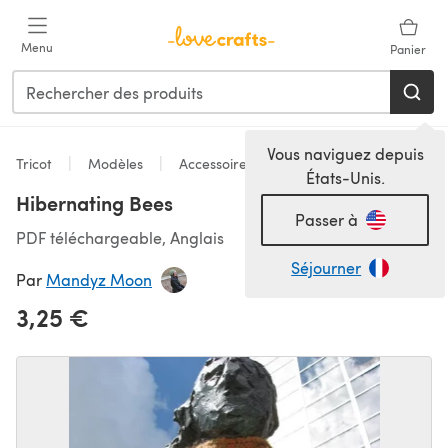
Passer au contenu principal
Menu
Panier
Vous naviguez depuis
Tricot
Modèles
Accessoires
États-Unis.
Hibernating Bees
Passer à
PDF téléchargeable, Anglais
Séjourner
Par
Mandyz Moon
3,25 €