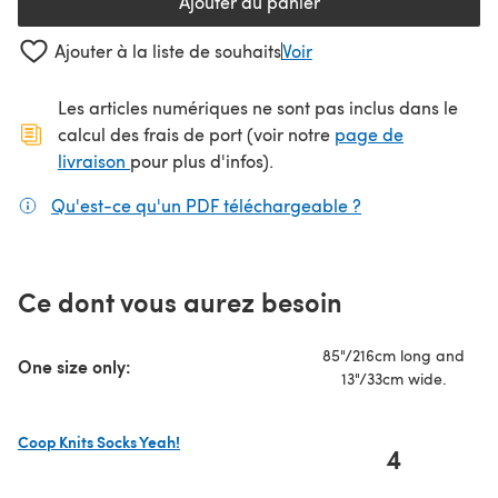
Ajouter au panier
Ajouter à la liste de souhaits
Voir
Les articles numériques ne sont pas inclus dans le
calcul des frais de port (voir notre
page de
(s'ouvre dans un nouvel onglet)
livraison
pour plus d'infos).
Qu'est-ce qu'un PDF téléchargeable ?
(s'ouvre dans un
Ce dont vous aurez besoin
85"/216cm long and
One size only:
13"/33cm wide.
Coop Knits Socks Yeah!
4
(s'ouvre dans un nouvel onglet)