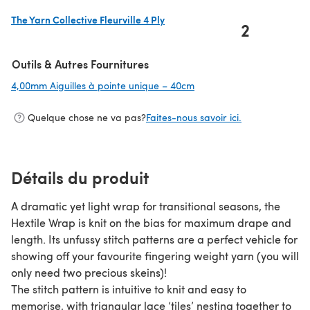
The Yarn Collective Fleurville 4 Ply
2
(s'ouvre dans un nouvel onglet)
Outils & Autres Fournitures
4,00mm Aiguilles à pointe unique – 40cm
(s'ouvre dans un nouvel o
Quelque chose ne va pas?
Faites-nous savoir ici.
Détails du produit
A dramatic yet light wrap for transitional seasons, the
Hextile Wrap is knit on the bias for maximum drape and
length. Its unfussy stitch patterns are a perfect vehicle for
showing off your favourite fingering weight yarn (you will
only need two precious skeins)!
The stitch pattern is intuitive to knit and easy to
memorise, with triangular lace ‘tiles’ nesting together to