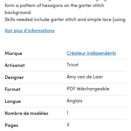
form a pattern of hexagons on the garter stitch
background.
Skills needed include garter stitch and simple lace (using
k, yo, k2tog), knitting into the front and back of a stitch to
Voir plus d'informations
increase, and slipped stitches for the edges. Charts and
written instructions are both provided in full.
Materials: 790 yards / 722 metres of fingering-weight
Marque
Crèateur indèpendents
yarn. Sample is knit in Miss Click Clack Fenwick Street
Flashmerino in ‘Melbourne Black’.
Tricot
Artisanat
Finished Measurements, relaxed after blocking: 85
inches / 216 cm long (75 inches / 190.5 cm along each
Amy van de Laar
Designer
long edge), and 13 inches / 33 cm wide.
PDF téléchargeable
Format
Anglais
Langue
1
Nombre de modèles
3
Pages