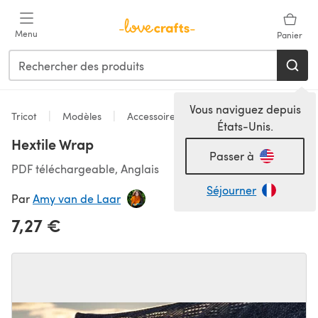
Passer au contenu principal
Menu
Panier
Vous naviguez depuis
Tricot
Modèles
Accessoires
États-Unis.
Hextile Wrap
Passer à
PDF téléchargeable, Anglais
Séjourner
Par
Amy van de Laar
7,27 €