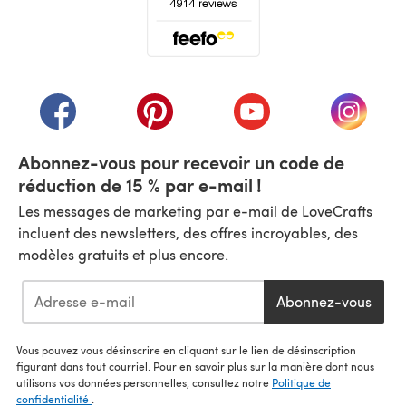
(s'ouvre dans un nouvel onglet)
(s'ouvre dans un nouvel onglet)
(s'ouvre dans un nouvel onglet)
(s'ouvre dans un nouvel
(s'ouvre
Abonnez-vous pour recevoir un code de
réduction de 15 % par e-mail !
Les messages de marketing par e-mail de LoveCrafts
incluent des newsletters, des offres incroyables, des
modèles gratuits et plus encore.
Abonnez-vous
Vous pouvez vous désinscrire en cliquant sur le lien de désinscription
figurant dans tout courriel. Pour en savoir plus sur la manière dont nous
utilisons vos données personnelles, consultez notre
Politique de
confidentialité
.