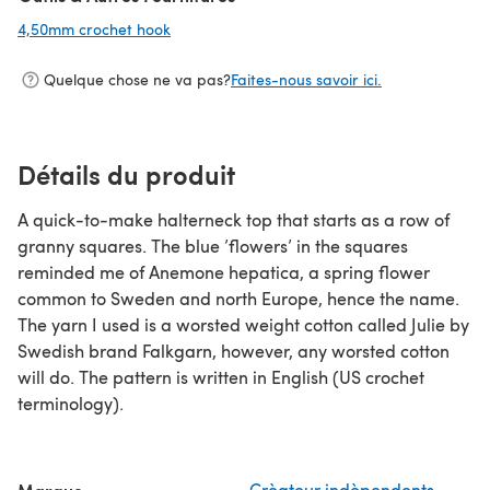
4,50mm crochet hook
(s'ouvre dans un nouvel onglet)
Quelque chose ne va pas?
Faites-nous savoir ici.
Détails du produit
A quick-to-make halterneck top that starts as a row of
granny squares. The blue ’flowers’ in the squares
reminded me of Anemone hepatica, a spring flower
common to Sweden and north Europe, hence the name.
The yarn I used is a worsted weight cotton called Julie by
Swedish brand Falkgarn, however, any worsted cotton
will do. The pattern is written in English (US crochet
terminology).
Crèateur indèpendents