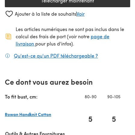
Télécharger maintenant
(s'ouvre dans un nouvel onglet
Ajouter à la liste de souhaits
Voir
Les articles numériques ne sont pas inclus dans le
calcul des frais de port (voir notre
page de
(s'ouvre dans un nouvel onglet)
livraison
pour plus d'infos).
Qu'est-ce qu'un PDF téléchargeable ?
(s'ouvre dans un
Ce dont vous aurez besoin
To fit bust, cm:
80-90
90-105
Rowan Handknit Cotton
5
5
(s'ouvre dans un nouvel onglet)
Outils & Autres Fournitures