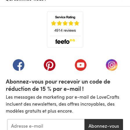
(s'ouvre dans un nouvel onglet)
(s'ouvre dans un nouvel onglet)
(s'ouvre dans un nouvel onglet)
(s'ouvre dans un nouvel
(s'ouvre
Abonnez-vous pour recevoir un code de
réduction de 15 % par e-mail !
Les messages de marketing par e-mail de LoveCrafts
incluent des newsletters, des offres incroyables, des
modèles gratuits et plus encore.
Abonnez-vous