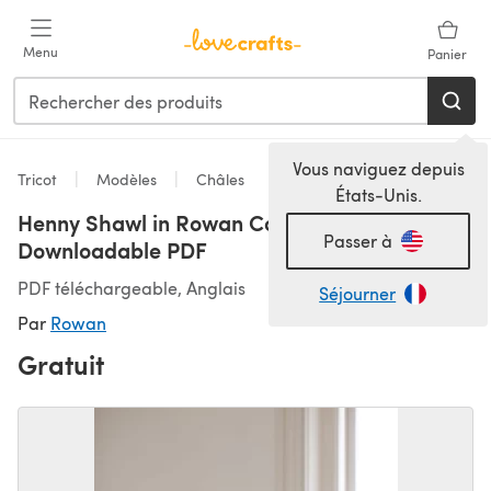
Passer au contenu principal
Menu
Panier
Vous naviguez depuis
Tricot
Modèles
Châles
États-Unis.
Henny Shawl in Rowan Cotton Cashmere -
Passer à
Downloadable PDF
PDF téléchargeable, Anglais
Séjourner
Par
Rowan
Gratuit