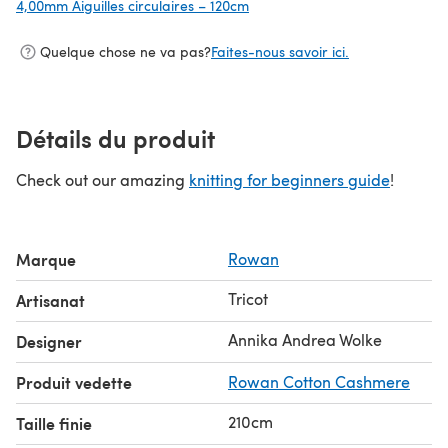
4,00mm Aiguilles circulaires – 120cm
(s'ouvre dans un nouvel onglet
Quelque chose ne va pas?
Faites-nous savoir ici.
Détails du produit
Check out our amazing
knitting for beginners guide
!
Marque
Rowan
Tricot
Artisanat
Annika Andrea Wolke
Designer
Produit vedette
Rowan Cotton Cashmere
210cm
Taille finie