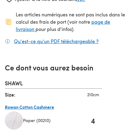
Les articles numériques ne sont pas inclus dans le
calcul des frais de port (voir notre
page de
(s'ouvre dans un nouvel onglet)
livraison
pour plus d'infos).
Qu'est-ce qu'un PDF téléchargeable ?
(s'ouvre dans un
Ce dont vous aurez besoin
SHAWL
Size:
210cm
Rowan Cotton Cashmere
4
Paper (00210)
(s'ouvre dans un nouvel onglet)