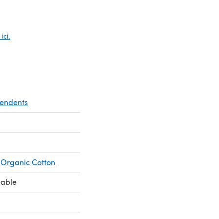
glet)
ici.
pendents
Organic Cotton
eable