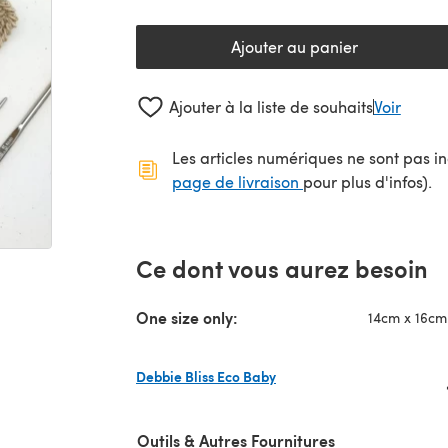
Ajouter au panier
Ajouter à la liste de souhaits
Voir
Les articles numériques ne sont pas inc
(s'ouvre dans un no
page de livraison
pour plus d'infos).
Ce dont vous aurez besoin
One size only:
14cm x 16cm 
Debbie Bliss Eco Baby
(s'ouvre dans un nouvel onglet)
Outils & Autres Fournitures