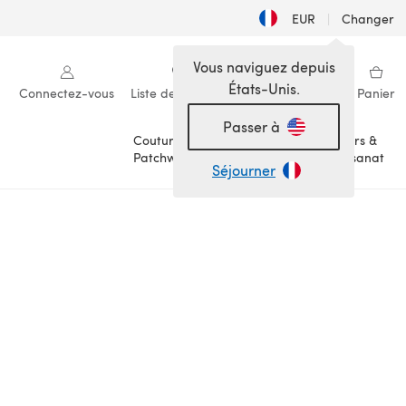
EUR
|
Changer
Vous naviguez depuis
États-Unis.
Connectez-vous
Liste de souhaits
Ma bibliothèque
Panier
Passer à
Couture &
Loisirs &
Patchwork
Artisanat
Séjourner