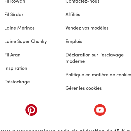
Fil Rowan
Contactez-nous
Fil Sirdar
Affiliés
Laine Mérinos
Vendez vos modèles
Laine Super Chunky
Emplois
Fil Aran
Déclaration sur l'esclavage
moderne
Inspiration
Politique en matière de cookie
Déstockage
Gérer les cookies
nouvel onglet)
(s'ouvre dans un nouvel onglet)
(s'ouvre dans 
ous pour recevoir un code de réduction de 15 % pa