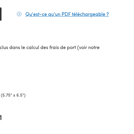
Qu'est-ce qu'un PDF téléchargeable ?
(s'ouvre da
lus dans le calcul des frais de port (voir notre
uvel onglet)
(5.75" x 6.5")
1