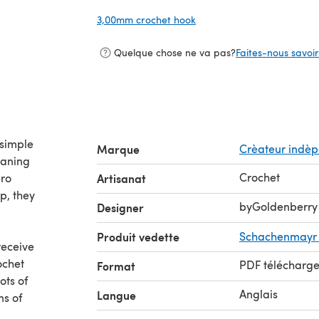
3,00mm crochet hook
(s'ouvre dans un nouvel on
Quelque chose ne va pas?
Faites-nous savoir 
 simple
Marque
Crèateur indè
eaning
Crochet
ero
Artisanat
p, they
byGoldenberry
Designer
Produit vedette
Schachenmayr 
receive
ochet
PDF télécharg
Format
ots of
Anglais
Langue
ns of