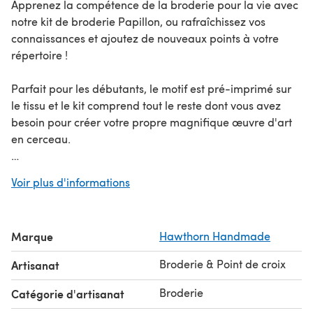
Apprenez la compétence de la broderie pour la vie avec
notre kit de broderie Papillon, ou rafraîchissez vos
connaissances et ajoutez de nouveaux points à votre
répertoire !
Parfait pour les débutants, le motif est pré-imprimé sur
le tissu et le kit comprend tout le reste dont vous avez
besoin pour créer votre propre magnifique œuvre d'art
en cerceau.
- Un projet de broderie est le moyen idéal pour
Voir plus d'informations
déconnecter et se détendre alors que vous vous perdez
dans les points.
- Tous les kits de Hawthorn Handmade sont
Marque
Hawthorn Handmade
soigneusement emballés à la main dans leur atelier du
Dorset, soutenant une petite entreprise dirigée par une
Broderie & Point de croix
Artisanat
femme.
- Le contenu de haute qualité, y compris le fil à broder
Broderie
Catégorie d'artisanat
DMC et le cerceau à broder en bois, garantissent que