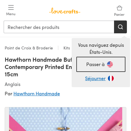
Passer au contenu principal
Menu
Panier
Vous naviguez depuis
Point de Croix & Broderie
Kits
États-Unis.
Hawthorn Handmade Butterfly
Passer à
Contemporary Printed Embroidery Kit - 12 x
15cm
Séjourner
Anglais
Par
Hawthorn Handmade