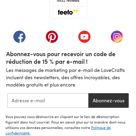
Chaque kit contient :
- Tissu 100% coton avec le motif pré-imprimé sur le tissu
- Fil de coton mouliné DMC
(s'ouvre dans un nouvel onglet)
- Cerceau à broder en bois de 7 pouces
(s'ouvre dans un nouvel onglet)
(s'ouvre dans un nouvel onglet)
(s'ouvre dans un nouvel
(s'ouvre
- Aiguille à broder
- Guide de point illustré et livret d'instructions
- Guide de motif imprimé vous montrant quels points
Abonnez-vous pour recevoir un code de
faire où
réduction de 15 % par e-mail !
- Belle boîte cadeau
Les messages de marketing par e-mail de LoveCrafts
incluent des newsletters, des offres incroyables, des
Vous aurez également besoin de :
modèles gratuits et plus encore.
- Une paire de petits ciseaux ou des coupes-fil
(découvrez notre sélection ici !)
Abonnez-vous
- Thé et biscuits (facultatif !)
Dimensions :
Vous pouvez vous désinscrire en cliquant sur le lien de désinscription
figurant dans tout courriel. Pour en savoir plus sur la manière dont nous
Boîte : 20x20x2cm
utilisons vos données personnelles, consultez notre
Politique de
confidentialité
.