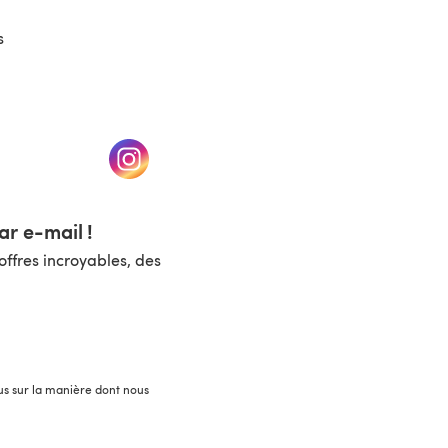
s
un nouvel onglet)
(s'ouvre dans un nouvel onglet)
r e-mail !
ffres incroyables, des
lus sur la manière dont nous