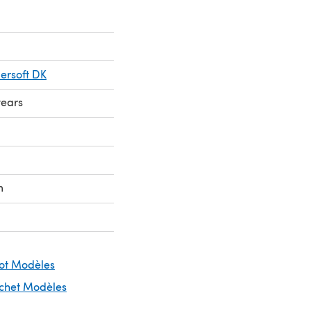
ersoft DK
years
m
cot Modèles
ochet Modèles