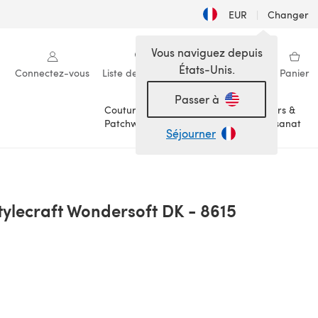
EUR
|
Changer
Vous naviguez depuis
États-Unis.
Connectez-vous
Liste de souhaits
Ma bibliothèque
Panier
Passer à
Couture &
Loisirs &
Patchwork
Artisanat
Séjourner
tylecraft Wondersoft DK - 8615