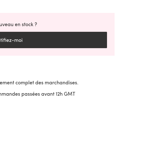
uveau en stock ?
tifiez-moi
sement complet des marchandises.
ommandes passées avant 12h GMT
uvre dans un nouvel onglet)