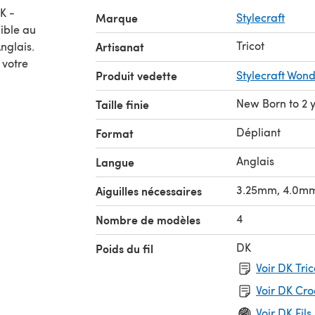
K -
Marque
Stylecraft
Tricot
nglais.
Artisanat
 votre
Produit vedette
Stylecraft Wond
New Born to 2 
Taille finie
Dépliant
Format
Anglais
Langue
3.25mm, 4.0m
Aiguilles nécessaires
4
Nombre de modèles
DK
Poids du fil
Voir DK Tri
Voir DK Cr
Voir DK Fils