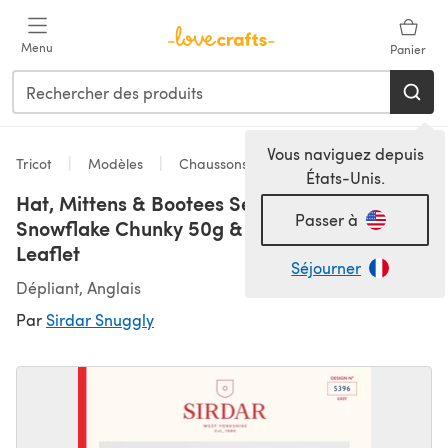
Passer au contenu principal
Menu
Panier
Vous naviguez depuis
Tricot
Modèles
Chaussons
États-Unis.
Hat, Mittens & Bootees Set in Sirdar Snuggly
Passer à
Snowflake Chunky 50g & Snuggly DK - 5396 -
Leaflet
Séjourner
Dépliant, Anglais
Par
Sirdar Snuggly