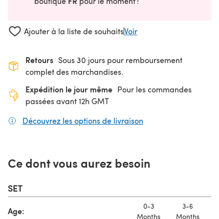
FR
boutique
pour le moment !
Ajouter à la liste de souhaits
Voir
Retours
Sous 30 jours pour remboursement
complet des marchandises.
Expédition le jour même
Pour les commandes
passées avant 12h GMT
Découvrez les options de livraison
(s'ouvre dans un nouv
Ce dont vous aurez besoin
SET
0-3
3-6
Age:
Months
Months
M