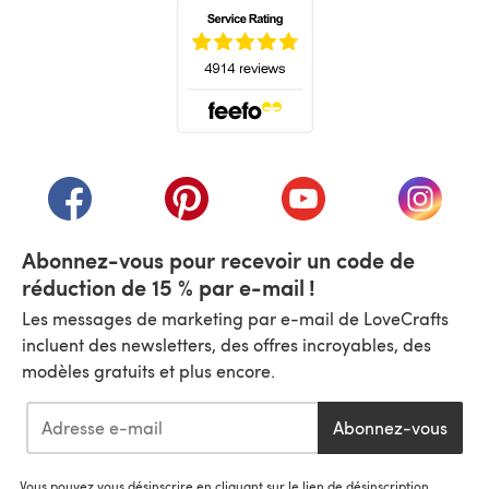
(s'ouvre dans un nouvel onglet)
(s'ouvre dans un nouvel onglet)
(s'ouvre dans un nouvel onglet)
(s'ouvre dans un nouvel
(s'ouvre
Abonnez-vous pour recevoir un code de
réduction de 15 % par e-mail !
Les messages de marketing par e-mail de LoveCrafts
incluent des newsletters, des offres incroyables, des
modèles gratuits et plus encore.
Abonnez-vous
Vous pouvez vous désinscrire en cliquant sur le lien de désinscription