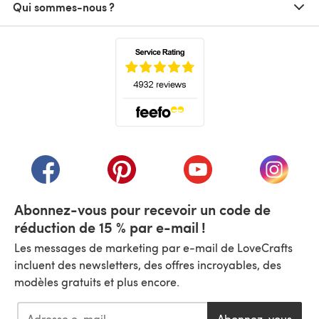
Qui sommes-nous ?
(s'ouvre dans un nouvel onglet)
(s'ouvre dans un nouvel onglet)
(s'ouvre dans un nouvel onglet)
(s'ouvre dans un nouvel
(s'ouvre
Abonnez-vous pour recevoir un code de
réduction de 15 % par e-mail !
Les messages de marketing par e-mail de LoveCrafts
incluent des newsletters, des offres incroyables, des
modèles gratuits et plus encore.
Abonnez-vous