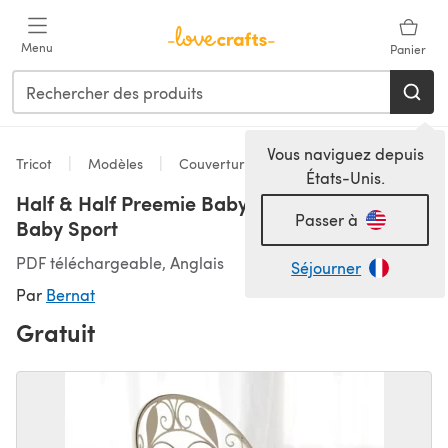
Passer au contenu principal
Menu
Panier
Vous naviguez depuis
Tricot
Modèles
Couvertures
États-Unis.
Half & Half Preemie Baby Blanket in Bernat
Passer à
Baby Sport
PDF téléchargeable, Anglais
Séjourner
Par
Bernat
Gratuit