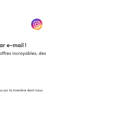
un nouvel onglet)
(s'ouvre dans un nouvel onglet)
r e-mail !
ffres incroyables, des
lus sur la manière dont nous