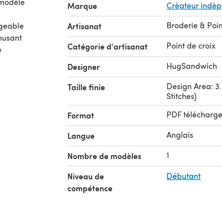
 modèle
Marque
Crèateur indè
Broderie & Poin
rgeable
Artisanat
musant
Point de croix
Catégorie d'artisanat
e
HugSandwich
Designer
Design Area: 3.
Taille finie
Stitches)
PDF télécharg
Format
Anglais
Langue
1
Nombre de modèles
Niveau de
Débutant
compétence