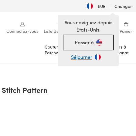
EUR
|
Changer
Vous naviguez depuis
États-Unis.
Connectez-vous
Liste de souhaits
Ma bibliothèque
Panier
Passer à
Couture &
Loisirs &
Patchwork
Artisanat
Séjourner
Stitch Pattern