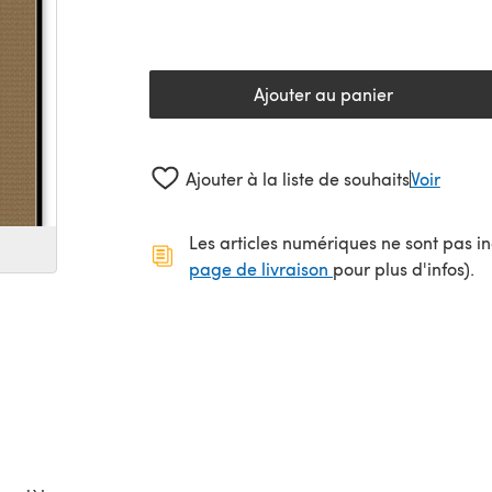
Ajouter au panier
Ajouter à la liste de souhaits
Voir
Les articles numériques ne sont pas inc
(s'ouvre dans un no
page de livraison
pour plus d'infos).