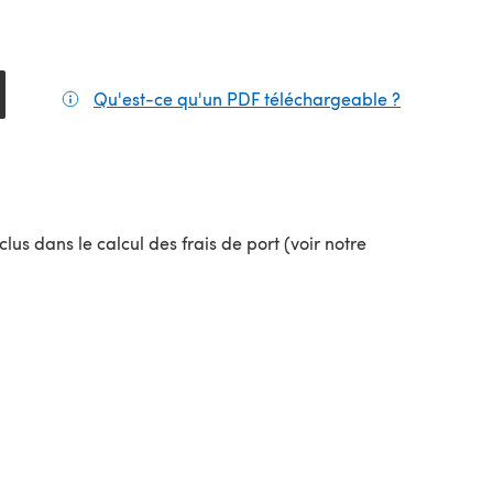
Qu'est-ce qu'un PDF téléchargeable ?
(s'ouvre da
lus dans le calcul des frais de port (voir notre
uvel onglet)