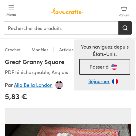
Passer au contenu principal
Menu
Panier
Vous naviguez depuis
Crochet
Modèles
Articles pour la maison
États-Unis.
Great Granny Square
Passer à
PDF téléchargeable, Anglais
Séjourner
Par
Alla Bella London
5,83 €