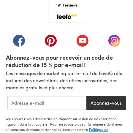
(s'ouvre dans un nouvel onglet)
(s'ouvre dans un nouvel onglet)
(s'ouvre dans un nouvel onglet)
(s'ouvre dans un nouvel
(s'ouvre
Abonnez-vous pour recevoir un code de
réduction de 15 % par e-mail !
Les messages de marketing par e-mail de LoveCrafts
incluent des newsletters, des offres incroyables, des
modèles gratuits et plus encore.
Abonnez-vous
Vous pouvez vous désinscrire en cliquant sur le lien de désinscription
figurant dans tout courriel. Pour en savoir plus sur la manière dont nous
utilisons vos données personnelles, consultez notre
Politique de