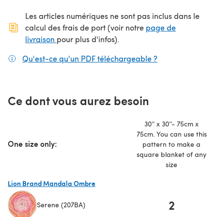
Les articles numériques ne sont pas inclus dans le
calcul des frais de port (voir notre
page de
(s'ouvre dans un nouvel onglet)
livraison
pour plus d'infos).
Qu'est-ce qu'un PDF téléchargeable ?
(s'ouvre dans un
Ce dont vous aurez besoin
30’’ x 30’’- 75cm x
75cm. You can use this
One size only:
pattern to make a
square blanket of any
size
Lion Brand Mandala Ombre
2
Serene (207BA)