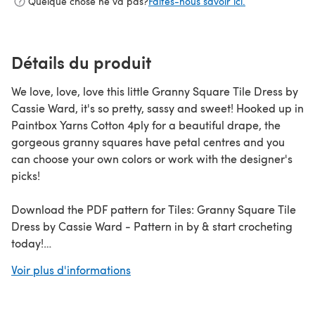
Quelque chose ne va pas?
Faites-nous savoir ici.
Détails du produit
We love, love, love this little Granny Square Tile Dress by
Cassie Ward, it's so pretty, sassy and sweet! Hooked up in
Paintbox Yarns Cotton 4ply for a beautiful drape, the
gorgeous granny squares have petal centres and you
can choose your own colors or work with the designer's
picks!
Download the PDF pattern for Tiles: Granny Square Tile
Dress by Cassie Ward - Pattern in by & start crocheting
today!
Voir plus d'informations
Discover thousands of downloadables and
FREE crochet
patterns
at LoveCrafts.com.