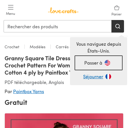
Passer au contenu principal
Menu
Panier
Vous naviguez depuis
Crochet
Modèles
Carrés de grand-mère
États-Unis.
Granny Square Tile Dress - Free Dress
Passer à
Crochet Pattern For Women in Paintbox Yarns
Cotton 4 ply by Paintbox Yarns
Séjourner
PDF téléchargeable, Anglais
Par
Paintbox Yarns
Gratuit