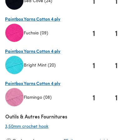
1
1
Sea Cove (24)
(s'ouvre dans un nouvel onglet)
Paintbox Yarns Cotton 4 ply
1
1
Fuchsia (09)
(s'ouvre dans un nouvel onglet)
Paintbox Yarns Cotton 4 ply
1
1
Bright Mint (20)
(s'ouvre dans un nouvel onglet)
Paintbox Yarns Cotton 4 ply
1
1
Flamingo (08)
(s'ouvre dans un nouvel onglet)
Outils & Autres Fournitures
3,50mm crochet hook
(s'ouvre dans un nouvel onglet)