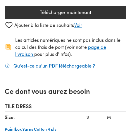
Télécharger maintenant
(s'ouvre dans un nouvel onglet
Ajouter à la liste de souhaits
Voir
Les articles numériques ne sont pas inclus dans le
calcul des frais de port (voir notre
page de
(s'ouvre dans un nouvel onglet)
livraison
pour plus d'infos).
Qu'est-ce qu'un PDF téléchargeable ?
(s'ouvre dans un
Ce dont vous aurez besoin
TILE DRESS
Size:
S
M
L
Paintbox Yarns Cotton 4 ply