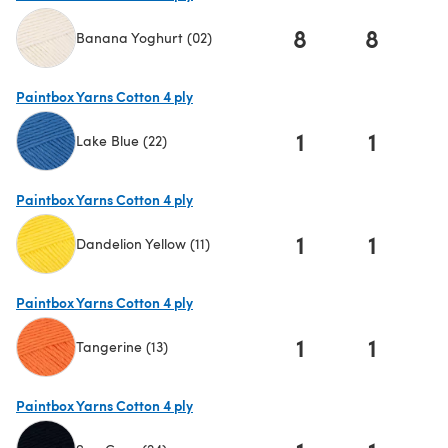
8
8
1
Banana Yoghurt (02)
(s'ouvre dans un nouvel onglet)
Paintbox Yarns Cotton 4 ply
1
1
Lake Blue (22)
(s'ouvre dans un nouvel onglet)
Paintbox Yarns Cotton 4 ply
1
1
Dandelion Yellow (11)
(s'ouvre dans un nouvel onglet)
Paintbox Yarns Cotton 4 ply
1
1
Tangerine (13)
(s'ouvre dans un nouvel onglet)
Paintbox Yarns Cotton 4 ply