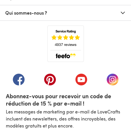
Qui sommes-nous ?
(s'ouvre dans un nouvel onglet)
(s'ouvre dans un nouvel onglet)
(s'ouvre dans un nouvel onglet)
(s'ouvre dans un nouvel
(s'ouvre
Abonnez-vous pour recevoir un code de
réduction de 15 % par e-mail !
Les messages de marketing par e-mail de LoveCrafts
incluent des newsletters, des offres incroyables, des
modèles gratuits et plus encore.