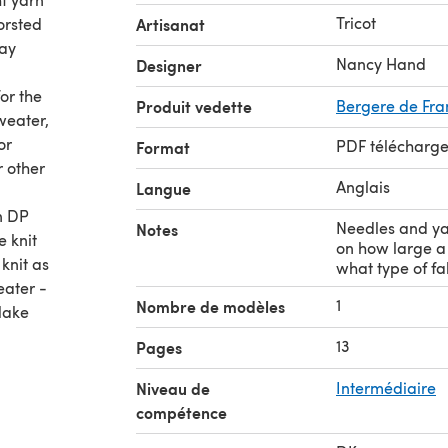
Tricot
orsted
Artisanat
lay
Nancy Hand
Designer
or the
Produit vedette
Bergere de Fra
weater,
or
PDF télécharg
Format
r other
Anglais
Langue
n DP
Needles and ya
Notes
e knit
on how large a
knit as
what type of fab
eater -
1
Nombre de modèles
lake
13
Pages
Niveau de
Intermédiaire
compétence