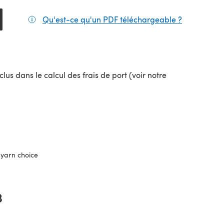
Qu'est-ce qu'un PDF téléchargeable ?
(s'ouvre da
lus dans le calcul des frais de port (voir notre
uvel onglet)
yarn choice
3