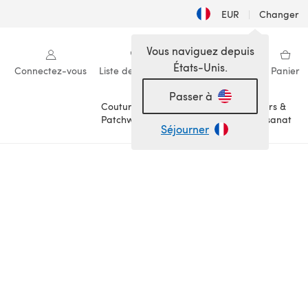
EUR
|
Changer
Vous naviguez depuis
États-Unis.
Connectez-vous
Liste de souhaits
Ma bibliothèque
Panier
Passer à
Couture &
Loisirs &
Patchwork
Artisanat
Séjourner