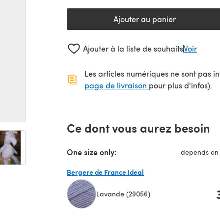
Ajouter au panier
Ajouter à la liste de souhaits
Voir
Les articles numériques ne sont pas inc
(s'ouvre dans un no
page de livraison
pour plus d'infos).
Ce dont vous aurez besoin
One size only:
depends on 
Bergere de France Ideal
Lavande (29056)
(s'ouvre dans un nouvel onglet)