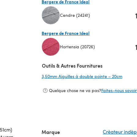
Bergere de France Ideal
Cendre (24241)
(s'ouvre dans un nouvel onglet)
Bergere de France Ideal
Hortensia (20726)
(s'ouvre dans un nouvel onglet)
Outils & Autres Fournitures
3,50mm Aiguilles à double pointe – 20cm
(s'ouvr
Quelque chose ne va pas?
Faites-nous savoir 
(51cm)
Marque
Crèateur indè