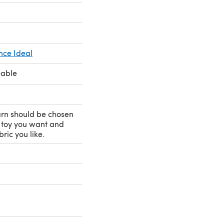
nce Ideal
eable
rn should be chosen
 toy you want and
ric you like.