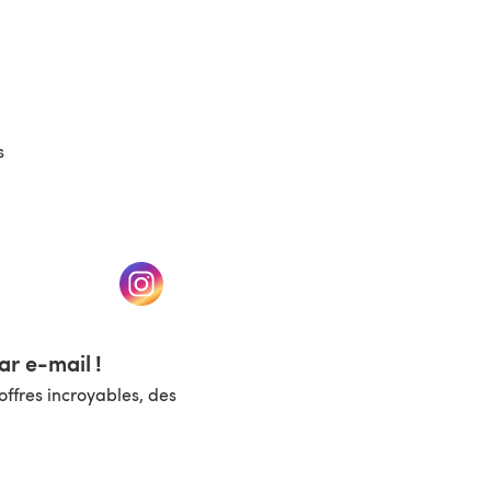
(s'ouvre dans un nouvel onglet)
s
un nouvel onglet)
(s'ouvre dans un nouvel onglet)
r e-mail !
ffres incroyables, des