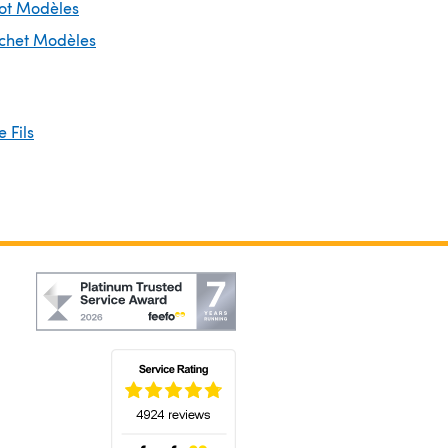
cot Modèles
ochet Modèles
 Fils