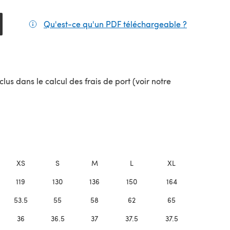
Qu'est-ce qu'un PDF téléchargeable ?
(s'ouvre da
lus dans le calcul des frais de port (voir notre
uvel onglet)
XS
S
M
L
XL
119
130
136
150
164
53.5
55
58
62
65
36
36.5
37
37.5
37.5