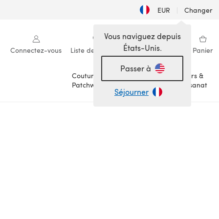
EUR
|
Changer
Vous naviguez depuis
États-Unis.
Connectez-vous
Liste de souhaits
Ma bibliothèque
Panier
Passer à
Couture &
Loisirs &
Patchwork
Artisanat
Séjourner