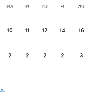
66.5
69
71.5
74
76.5
10
11
12
14
16
2
2
2
2
3
glet)
ici.