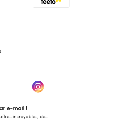
(s'ouvre dans un nouvel onglet)
s
un nouvel onglet)
(s'ouvre dans un nouvel onglet)
r e-mail !
ffres incroyables, des