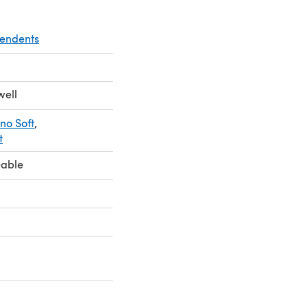
pendents
well
no Soft
,
t
eable