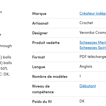
is
Marque
Crèateur indè
Crochet
Artisanat
Veronika Crom
Designer
e
Produit vedette
Scheepjes Meri
 through
Scheepjes Spiri
PDF télécharg
Format
) balls
3) balls
Anglais
Langue
; 50%
C: DK;
1
Nombre de modèles
Niveau de
Débutant
compétence
DK
Poids du fil