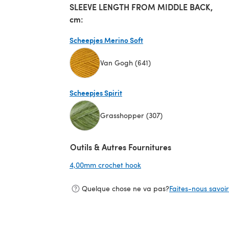
SLEEVE LENGTH FROM MIDDLE BACK,
cm:
Scheepjes Merino Soft
Van Gogh (641)
(s'ouvre dans un nouvel onglet)
Scheepjes Spirit
Grasshopper (307)
(s'ouvre dans un nouvel onglet)
Outils & Autres Fournitures
4,00mm crochet hook
(s'ouvre dans un nouvel on
Quelque chose ne va pas?
Faites-nous savoir 