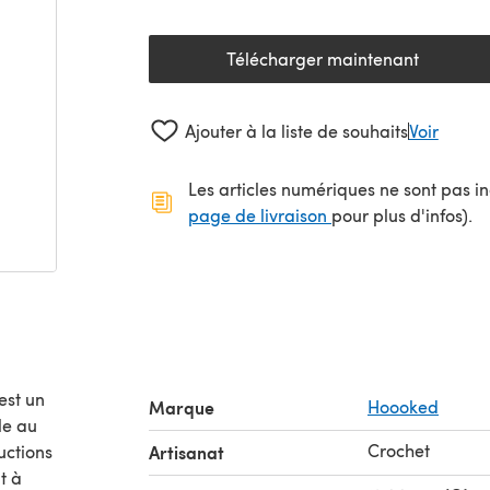
Télécharger maintenant
(s'ouvre dans un nouv
Ajouter à la liste de souhaits
Voir
Les articles numériques ne sont pas inc
(s'ouvre dans un no
page de livraison
pour plus d'infos).
est un
Marque
Hoooked
Crochet
uctions
Artisanat
t à