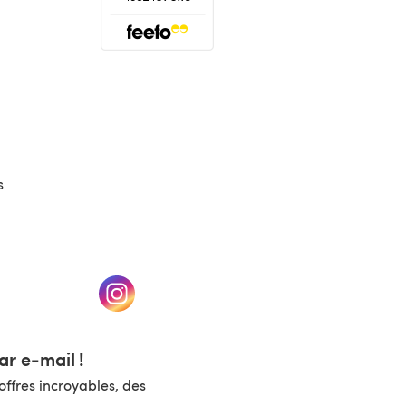
(s'ouvre dans un nouvel onglet)
s
un nouvel onglet)
(s'ouvre dans un nouvel onglet)
r e-mail !
ffres incroyables, des