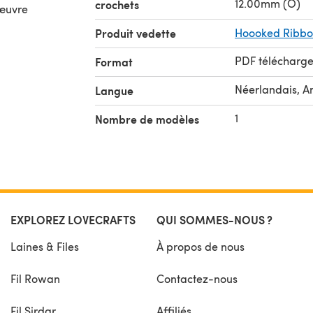
12.00mm (O)
crochets
 œuvre
Produit vedette
Hoooked Ribbon
PDF télécharg
Format
Néerlandais, A
Langue
1
Nombre de modèles
EXPLOREZ LOVECRAFTS
QUI SOMMES-NOUS ?
Laines & Files
À propos de nous
Fil Rowan
Contactez-nous
Fil Sirdar
Affiliés