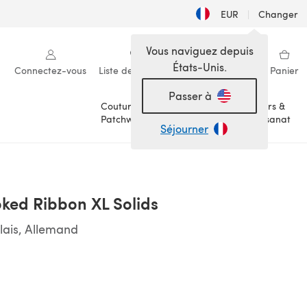
EUR
|
Changer
Vous naviguez depuis
États-Unis.
Connectez-vous
Liste de souhaits
Ma bibliothèque
Panier
Passer à
Couture &
Loisirs &
Patchwork
Artisanat
Séjourner
oked Ribbon XL Solids
lais, Allemand