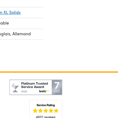
 XL Solids
eable
nglais, Allemand