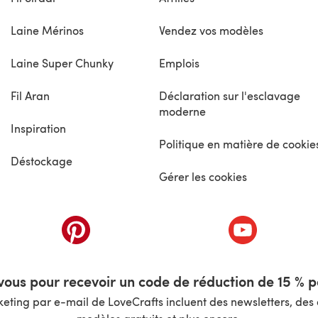
Laine Mérinos
Vendez vos modèles
Laine Super Chunky
Emplois
Fil Aran
Déclaration sur l'esclavage
moderne
Inspiration
Politique en matière de cookie
Déstockage
Gérer les cookies
nouvel onglet)
(s'ouvre dans un nouvel onglet)
(s'ouvre dans 
ous pour recevoir un code de réduction de 15 % pa
ting par e-mail de LoveCrafts incluent des newsletters, des o