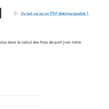
Qu'est-ce qu'un PDF téléchargeable ?
(s'ouvre da
el onglet)
lus dans le calcul des frais de port (voir notre
uvel onglet)