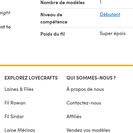
1
Nombre de modèles
eight
Niveau de
Débutant
compétence
nt to
Super épais
Poids du fil
to
t
EXPLOREZ LOVECRAFTS
QUI SOMMES-NOUS ?
Laines & Files
À propos de nous
Fil Rowan
Contactez-nous
Fil Sirdar
Affiliés
Laine Mérinos
Vendez vos modèles