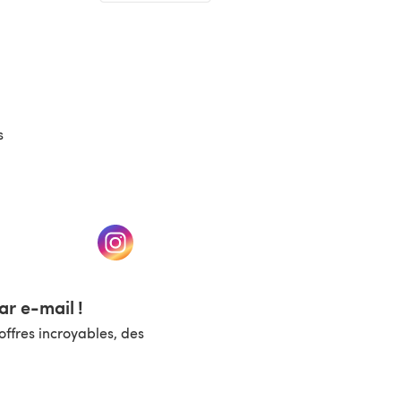
(s'ouvre dans un nouvel onglet)
s
un nouvel onglet)
(s'ouvre dans un nouvel onglet)
r e-mail !
ffres incroyables, des