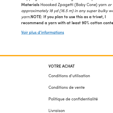
Materials
Hoooked Zpagetti (Baby Cone) yarn
or
approximately 18 yd (16.5 m) in any super bulky w
NOTE: If you plan to use this as a trivet, I
yarn.
recommend a yarn with at least 90% cotton conte
prevent melting.
Voir plus d'informations
US Size N-15/10 mm crochet hook,
or size needed 
obtain gauge.
Yarn needle.
Gauge
Finished motif = 6” (15 cm) in pattern.
Exac
gauge is not critical for this project.
This pattern uses U.S. abbreviations.
VOTRE ACHAT
Conditions d'utilisation
Conditions de vente
Politique de confidentialité
Livraison