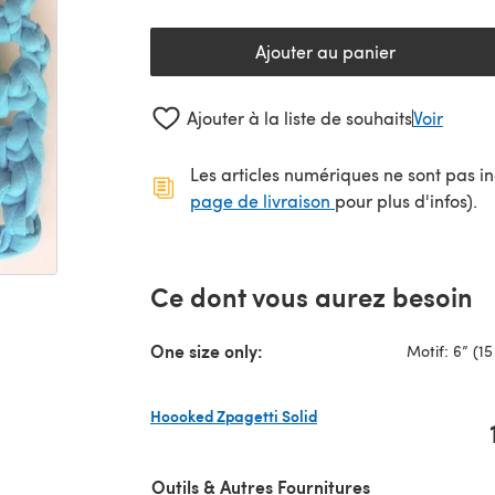
Ajouter au panier
Ajouter à la liste de souhaits
Voir
Les articles numériques ne sont pas inc
(s'ouvre dans un no
page de livraison
pour plus d'infos).
Ce dont vous aurez besoin
One size only:
Motif: 6” (1
Hoooked Zpagetti Solid
(s'ouvre dans un nouvel onglet)
Outils & Autres Fournitures