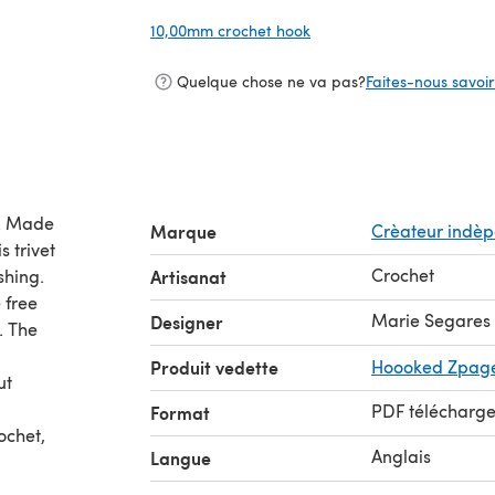
10,00mm crochet hook
(s'ouvre dans un nouvel o
Quelque chose ne va pas?
Faites-nous savoir 
t. Made
Marque
Crèateur indè
s trivet
Crochet
shing.
Artisanat
 free
Marie Segares
Designer
. The
Produit vedette
Hoooked Zpaget
ut
PDF télécharg
Format
ochet,
Anglais
Langue