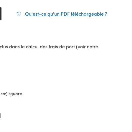
Qu'est-ce qu'un PDF téléchargeable ?
(s'ouvre da
lus dans le calcul des frais de port (voir notre
uvel onglet)
5 cm) square.
1