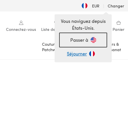
EUR
|
Changer
Vous naviguez depuis
États-Unis.
Connectez-vous
Liste de souhaits
Ma bibliothèque
Panier
Passer à
Couture &
Loisirs &
Patchwork
Artisanat
Séjourner