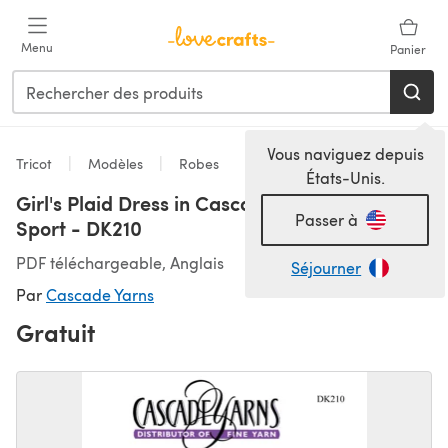
Passer au contenu principal
Menu
Panier
Vous naviguez depuis
Tricot
Modèles
Robes
États-Unis.
Girl's Plaid Dress in Cascade 220 Superwash
Passer à
Sport - DK210
PDF téléchargeable, Anglais
Séjourner
Par
Cascade Yarns
Gratuit