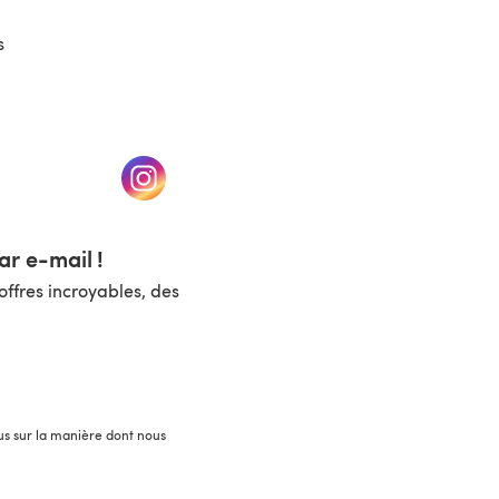
s
un nouvel onglet)
(s'ouvre dans un nouvel onglet)
r e-mail !
ffres incroyables, des
lus sur la manière dont nous