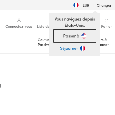
EUR
|
Changer
Vous naviguez depuis
États-Unis.
Connectez-vous
Liste de souhaits
Ma bibliothèque
Panier
Passer à
Couture &
Loisirs &
Patchwork
Artisanat
Séjourner
l