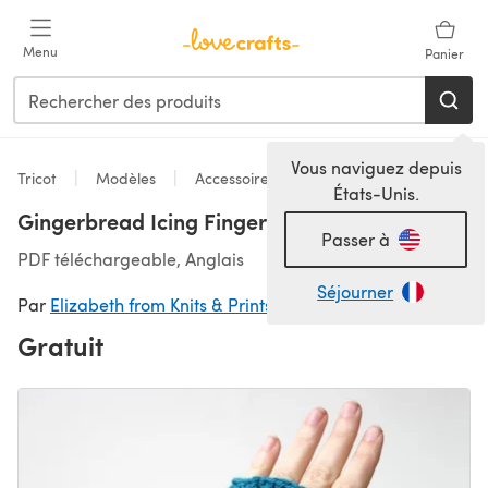
Passer au contenu principal
Menu
Panier
Vous naviguez depuis
Tricot
Modèles
Accessoires
États-Unis.
Gingerbread Icing Fingerless Gloves
Passer à
PDF téléchargeable, Anglais
Séjourner
Par
Elizabeth from Knits & Prints
Gratuit