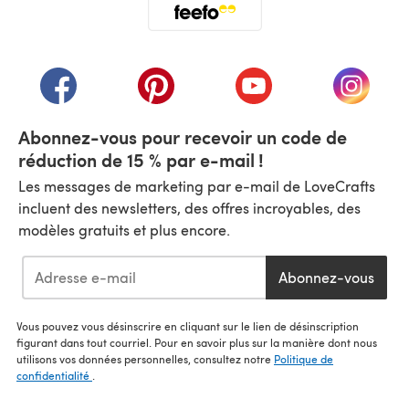
(s'ouvre dans un nouvel onglet)
(s'ouvre dans un nouvel onglet)
(s'ouvre dans un nouvel onglet)
(s'ouvre dans un nouvel
(s'ouvre
Abonnez-vous pour recevoir un code de
réduction de 15 % par e-mail !
Les messages de marketing par e-mail de LoveCrafts
incluent des newsletters, des offres incroyables, des
modèles gratuits et plus encore.
Abonnez-vous
Vous pouvez vous désinscrire en cliquant sur le lien de désinscription
figurant dans tout courriel. Pour en savoir plus sur la manière dont nous
utilisons vos données personnelles, consultez notre
Politique de
confidentialité
.