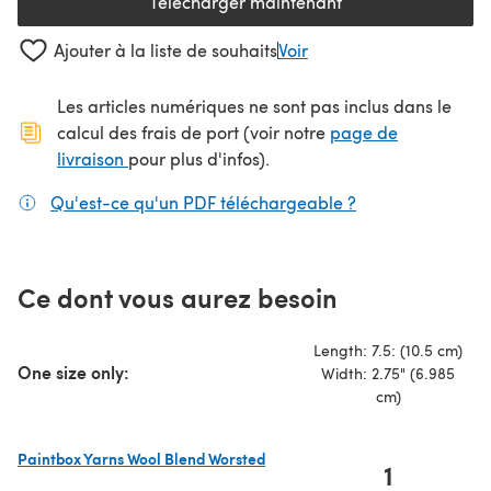
Télécharger maintenant
(s'ouvre dans un nouvel onglet
Ajouter à la liste de souhaits
Voir
Les articles numériques ne sont pas inclus dans le
calcul des frais de port (voir notre
page de
(s'ouvre dans un nouvel onglet)
livraison
pour plus d'infos).
Qu'est-ce qu'un PDF téléchargeable ?
(s'ouvre dans un
Ce dont vous aurez besoin
Length: 7.5: (10.5 cm)
One size only:
Width: 2.75" (6.985
cm)
Paintbox Yarns Wool Blend Worsted
1
(s'ouvre dans un nouvel onglet)