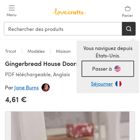
Passer au contenu principal
Menu
Panier
Vous naviguez depuis
Tricot
Modèles
Maison
États-Unis.
Gingerbread House Doorstop
Passer à
PDF téléchargeable, Anglais
Séjourner
Par
Jane Burns
4,61 €