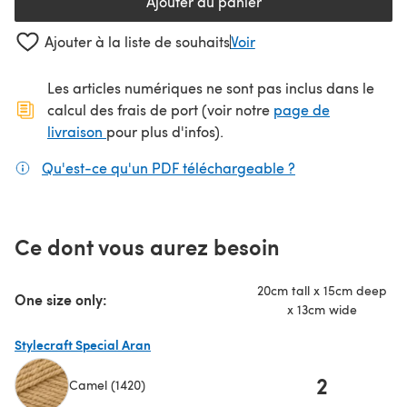
Ajouter au panier
Ajouter à la liste de souhaits
Voir
Les articles numériques ne sont pas inclus dans le
calcul des frais de port (voir notre
page de
(s'ouvre dans un nouvel onglet)
livraison
pour plus d'infos).
Qu'est-ce qu'un PDF téléchargeable ?
(s'ouvre dans un
Ce dont vous aurez besoin
20cm tall x 15cm deep
One size only:
x 13cm wide
Stylecraft Special Aran
2
Camel (1420)