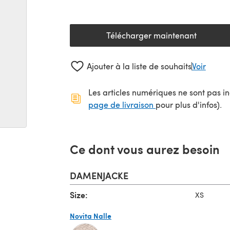
Télécharger maintenant
(s'ouvre dans un nouv
Ajouter à la liste de souhaits
Voir
Les articles numériques ne sont pas inc
(s'ouvre dans un no
page de livraison
pour plus d'infos).
Ce dont vous aurez besoin
DAMENJACKE
Size:
XS
Novita Nalle