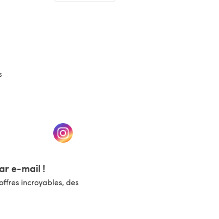
(s'ouvre dans un nouvel onglet)
s
un nouvel onglet)
(s'ouvre dans un nouvel onglet)
r e-mail !
ffres incroyables, des