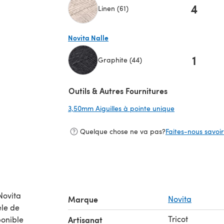
4
Linen (61)
(s'ouvre dans un nouvel onglet)
Novita Nalle
1
Graphite (44)
(s'ouvre dans un nouvel onglet)
Outils & Autres Fournitures
3,50mm Aiguilles à pointe unique
(s'ouvre dans u
Quelque chose ne va pas?
Faites-nous savoir 
Novita
Marque
Novita
le de
Tricot
Artisanat