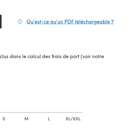
Qu'est-ce qu'un PDF téléchargeable ?
(s'ouvre da
el onglet)
lus dans le calcul des frais de port (voir notre
uvel onglet)
S
M
L
XL/XXL