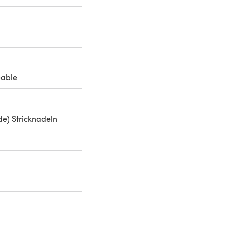
eable
e) Stricknadeln