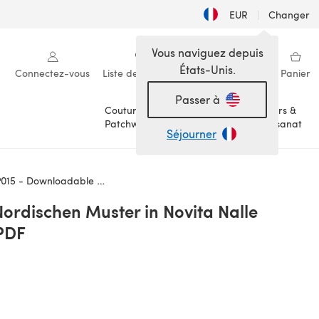
EUR
|
Changer
Vous naviguez depuis
États-Unis.
Connectez-vous
Liste de souhaits
Ma bibliothèque
Panier
Passer à
Couture &
Loisirs &
Patchwork
Artisanat
Séjourner
15 - Downloadable PDF
ordischen Muster in Novita Nalle
PDF