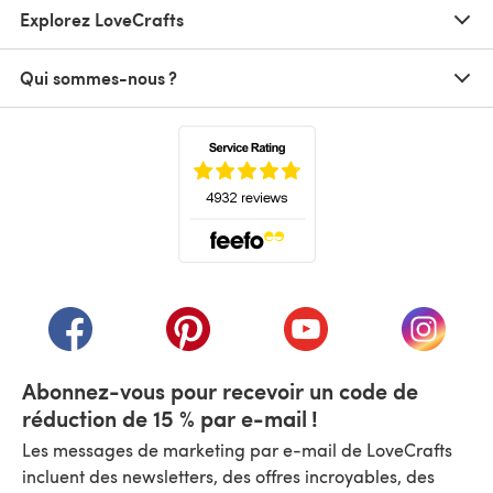
Explorez LoveCrafts
Qui sommes-nous ?
(s'ouvre dans un nouvel onglet)
(s'ouvre dans un nouvel onglet)
(s'ouvre dans un nouvel onglet)
(s'ouvre dans un nouvel
(s'ouvre
Abonnez-vous pour recevoir un code de
réduction de 15 % par e-mail !
Les messages de marketing par e-mail de LoveCrafts
incluent des newsletters, des offres incroyables, des