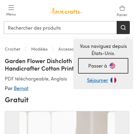
Passer au contenu principal
Menu
Panier
Vous naviguez depuis
Crochet
Modèles
Accessoires
États-Unis.
Garden Flower Dishcloth in Bernat
Passer à
Handicrafter Cotton Prints
PDF téléchargeable, Anglais
Séjourner
Par
Bernat
Gratuit