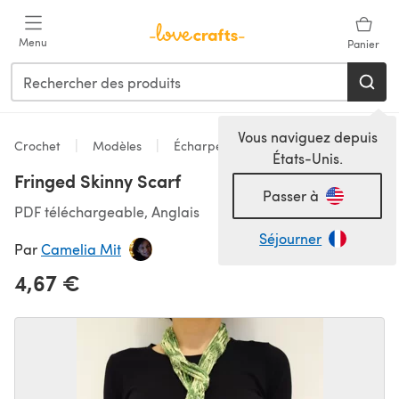
Passer au contenu principal
Menu
Panier
Vous naviguez depuis
Crochet
Modèles
Écharpes & Châles
États-Unis.
Fringed Skinny Scarf
Passer à
PDF téléchargeable, Anglais
Séjourner
Par
Camelia Mit
4,67 €