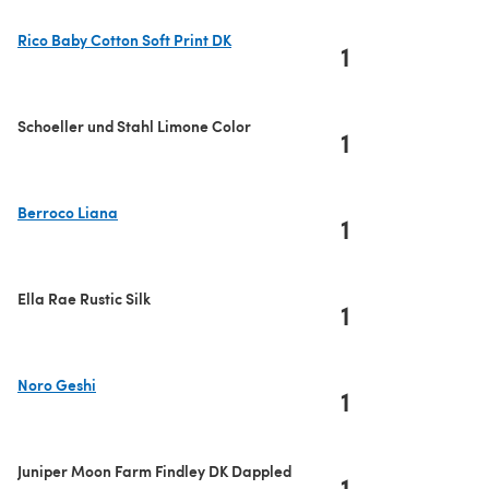
Rico Baby Cotton Soft Print DK
1
(s'ouvre dans un nouvel onglet)
Schoeller und Stahl Limone Color
1
Berroco Liana
1
(s'ouvre dans un nouvel onglet)
Ella Rae Rustic Silk
1
Noro Geshi
1
(s'ouvre dans un nouvel onglet)
Juniper Moon Farm Findley DK Dappled
1