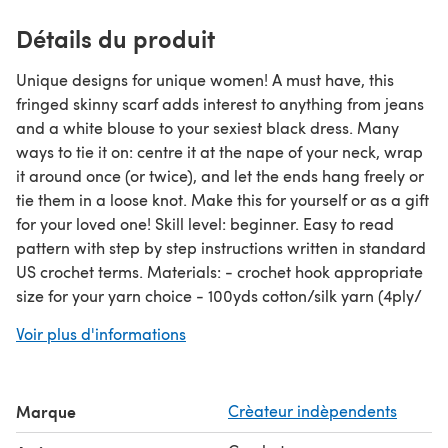
Détails du produit
Unique designs for unique women! A must have, this
fringed skinny scarf adds interest to anything from jeans
and a white blouse to your sexiest black dress. Many
ways to tie it on: centre it at the nape of your neck, wrap
it around once (or twice), and let the ends hang freely or
tie them in a loose knot. Make this for yourself or as a gift
for your loved one! Skill level: beginner. Easy to read
pattern with step by step instructions written in standard
US crochet terms. Materials: - crochet hook appropriate
size for your yarn choice - 100yds cotton/silk yarn (4ply/
sport/ DK weight yarn).
Voir plus d'informations
Use this pattern for personal use only, do not copy and
share or sell. If you have any questions, please let me
know, I will be happy to help you. Thank you for visiting!
Marque
Crèateur indèpendents