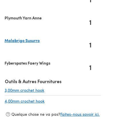
Plymouth Yarn Anne
1
Malabrigo Susurro
1
(s'ouvre dans un nouvel onglet)
Fyberspates Faery Wings
1
Outils & Autres Fournitures
3,00mm crochet hook
(s'ouvre dans un nouvel onglet)
4,00mm crochet hook
(s'ouvre dans un nouvel onglet)
Quelque chose ne va pas?
Faites-nous savoir ici.