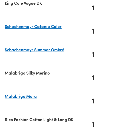
King Cole Vogue DK
1
Schachenmayr Catania Color
1
(s'ouvre dans un nouvel onglet)
Schachenmayr Summer Ombré
1
(s'ouvre dans un nouvel onglet)
Malabrigo Silky Merino
1
Malabrigo Mora
1
(s'ouvre dans un nouvel onglet)
Rico Fashion Cotton Light & Long DK
1