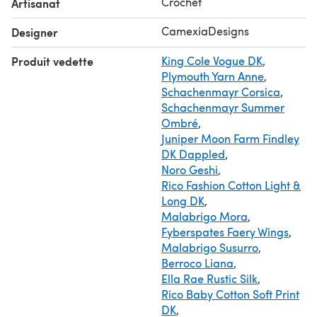
Crochet
Artisanat
CamexiaDesigns
Designer
Produit vedette
King Cole Vogue DK
,
Plymouth Yarn Anne
,
Schachenmayr Corsica
,
Schachenmayr Summer
Ombré
,
Juniper Moon Farm Findley
DK Dappled
,
Noro Geshi
,
Rico Fashion Cotton Light &
Long DK
,
Malabrigo Mora
,
Fyberspates Faery Wings
,
Malabrigo Susurro
,
Berroco Liana
,
Ella Rae Rustic Silk
,
Rico Baby Cotton Soft Print
DK
,