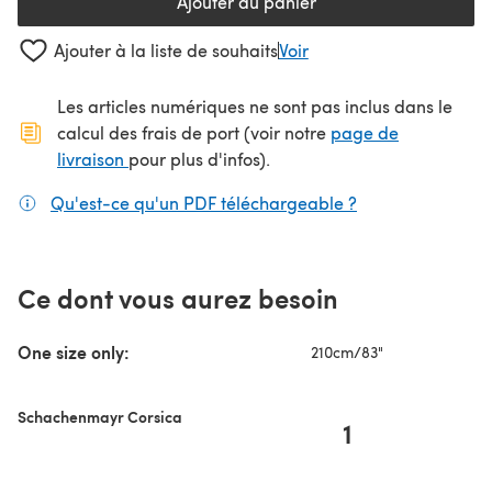
Ajouter au panier
Ajouter à la liste de souhaits
Voir
Les articles numériques ne sont pas inclus dans le
calcul des frais de port (voir notre
page de
(s'ouvre dans un nouvel onglet)
livraison
pour plus d'infos).
Qu'est-ce qu'un PDF téléchargeable ?
(s'ouvre dans un
Ce dont vous aurez besoin
One size only:
210cm/83"
Schachenmayr Corsica
1