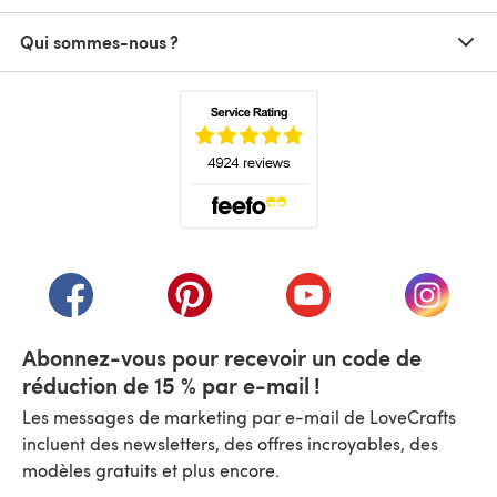
Qui sommes-nous ?
(s'ouvre dans un nouvel onglet)
(s'ouvre dans un nouvel onglet)
(s'ouvre dans un nouvel onglet)
(s'ouvre dans un nouvel
(s'ouvre
Abonnez-vous pour recevoir un code de
réduction de 15 % par e-mail !
Les messages de marketing par e-mail de LoveCrafts
incluent des newsletters, des offres incroyables, des
modèles gratuits et plus encore.