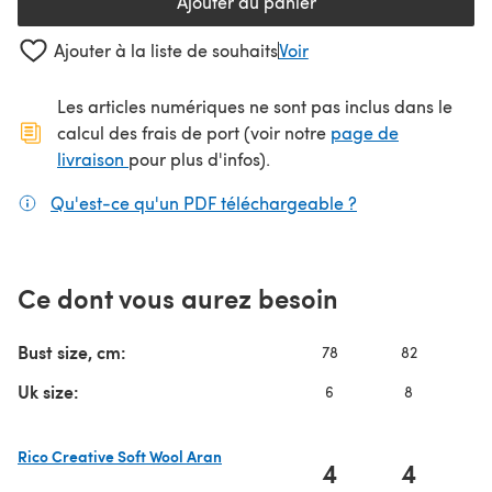
Ajouter au panier
Ajouter à la liste de souhaits
Voir
Les articles numériques ne sont pas inclus dans le
calcul des frais de port (voir notre
page de
(s'ouvre dans un nouvel onglet)
livraison
pour plus d'infos).
Qu'est-ce qu'un PDF téléchargeable ?
(s'ouvre dans un
Ce dont vous aurez besoin
Bust size, cm:
78
82
8
Uk size:
6
8
1
Rico Creative Soft Wool Aran
4
4
(s'ouvre dans un nouvel onglet)