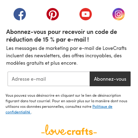
(s'ouvre dans un nouvel onglet)
(s'ouvre dans un nouvel onglet)
(s'ouvre dans un nouvel onglet)
(s'ouvre dans un nouvel
(s'ouvre
Abonnez-vous pour recevoir un code de
réduction de 15 % par e-mail !
Les messages de marketing par e-mail de LoveCrafts
incluent des newsletters, des offres incroyables, des
modèles gratuits et plus encore.
Abonnez-vous
Vous pouvez vous désinscrire en cliquant sur le lien de désinscription
figurant dans tout courriel. Pour en savoir plus sur la manière dont nous
utilisons vos données personnelles, consultez notre
Politique de
confidentialité
.