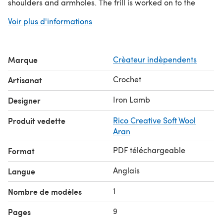
shoulders and armholes. The frill is worked on to the
jumper separately and is optional. There are step by
Voir plus d'informations
step photos, schematics and charts.
Be inspired - check out the #Frillmejumper hashtag on
Instagram to see all the amazing versions made by the
Marque
Crèateur indèpendents
pattern testers!
Crochet
Artisanat
Iron Lamb
Designer
Produit vedette
Rico Creative Soft Wool
Aran
PDF téléchargeable
Format
Anglais
Langue
1
Nombre de modèles
9
Pages