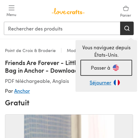
Passer au contenu principal
Menu
Panier
Vous naviguez depuis
Point de Croix & Broderie
Modèles
États-Unis.
Friends Are Forever - Little Pony Drawstring
Passer à
Bag in Anchor - Downloadable PDF
PDF téléchargeable, Anglais
Séjourner
Par
Anchor
Gratuit