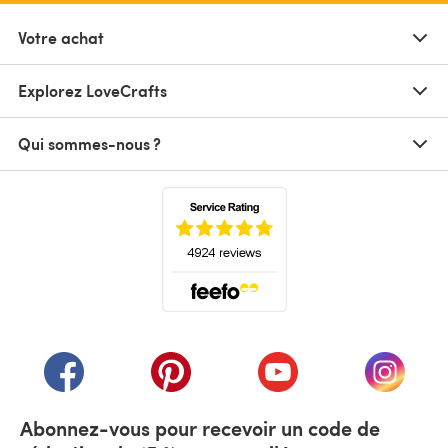
Votre achat
Explorez LoveCrafts
Qui sommes-nous ?
(s'ouvre dans un nouvel onglet)
(s'ouvre dans un nouvel onglet)
(s'ouvre dans un nouvel onglet)
(s'ouvre dans un nouvel
(s'ouvre
Abonnez-vous pour recevoir un code de