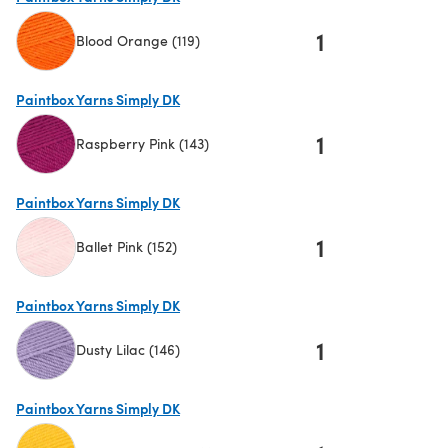
1
Blood Orange (119)
(s'ouvre dans un nouvel onglet)
Paintbox Yarns Simply DK
1
Raspberry Pink (143)
(s'ouvre dans un nouvel onglet)
Paintbox Yarns Simply DK
1
Ballet Pink (152)
(s'ouvre dans un nouvel onglet)
Paintbox Yarns Simply DK
1
Dusty Lilac (146)
(s'ouvre dans un nouvel onglet)
Paintbox Yarns Simply DK