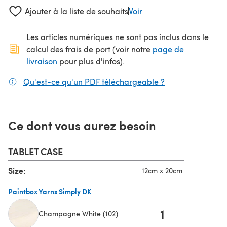
Ajouter à la liste de souhaits
Voir
Les articles numériques ne sont pas inclus dans le
calcul des frais de port (voir notre
page de
(s'ouvre dans un nouvel onglet)
livraison
pour plus d'infos).
Qu'est-ce qu'un PDF téléchargeable ?
(s'ouvre dans un
Ce dont vous aurez besoin
TABLET CASE
Size:
12cm x 20cm
Paintbox Yarns Simply DK
1
Champagne White (102)