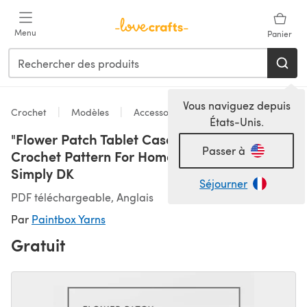
Passer au contenu principal
Menu
Panier
Vous naviguez depuis
Crochet
Modèles
Accessoires
États-Unis.
"Flower Patch Tablet Case" - Free Accessory
Passer à
Crochet Pattern For Home in Paintbox Yarns
Simply DK
Séjourner
PDF téléchargeable, Anglais
Par
Paintbox Yarns
Gratuit