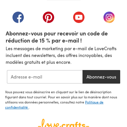
(s'ouvre dans un nouvel onglet)
(s'ouvre dans un nouvel onglet)
(s'ouvre dans un nouvel onglet)
(s'ouvre dans un nouvel
(s'ouvre
Abonnez-vous pour recevoir un code de
réduction de 15 % par e-mail !
Les messages de marketing par e-mail de LoveCrafts
incluent des newsletters, des offres incroyables, des
modèles gratuits et plus encore.
Abonnez-vous
Vous pouvez vous désinscrire en cliquant sur le lien de désinscription
figurant dans tout courriel. Pour en savoir plus sur la manière dont nous
utilisons vos données personnelles, consultez notre
Politique de
confidentialité
.