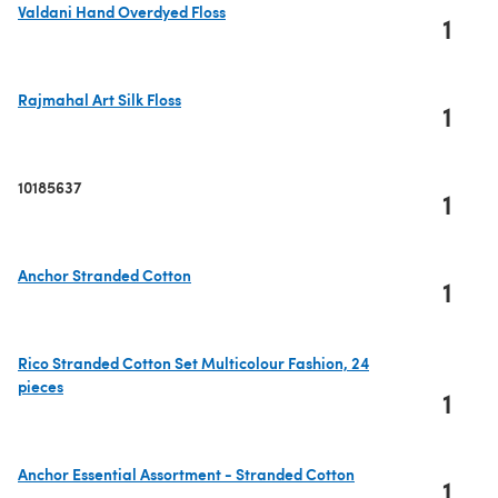
Valdani Hand Overdyed Floss
1
(s'ouvre dans un nouvel onglet)
Rajmahal Art Silk Floss
1
(s'ouvre dans un nouvel onglet)
10185637
1
Anchor Stranded Cotton
1
(s'ouvre dans un nouvel onglet)
Rico Stranded Cotton Set Multicolour Fashion, 24
pieces
1
(s'ouvre dans un nouvel onglet)
Anchor Essential Assortment - Stranded Cotton
1