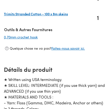
(s'ouvre dans un nouvel onglet)
Trimits Stranded Cotton - 100 x 8m skeins
1
(s'ouvre dans un nouvel onglet)
Outils & Autres Fournitures
0,70mm crochet hook
(s'ouvre dans un nouvel onglet)
Quelque chose ne va pas?
Faites-nous savoir ici.
Détails du produit
★ Written using USA terminology.
★ SKILL LEVEL: INTERMEDIATE (if you use thick yarn) and
ADVANCED (if you use thin yarn)
★ MATERIALS AND TOOLS :
- Yarn: Floss (Gamma, DMC, Madeira, Anchor or others)
in 2 threads. Colors: