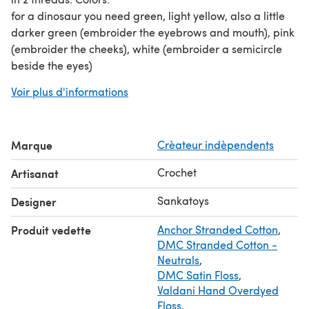
for a dinosaur you need green, light yellow, also a little
darker green (embroider the eyebrows and mouth), pink
(embroider the cheeks), white (embroider a semicircle
beside the eyes)
for a ladybug you need: red, black, also a little white
Voir plus d'informations
(embroider the eyes)
for a flower you need: yellow, white, brown.
NOTE: this pattern can also be used for crocheting toys
Marque
Crèateur indèpendents
from thicker yarn!
- Hook №0.7 (0.7mm; it is extremely difficult to crochet
Crochet
Artisanat
from thin yarn, try different hook numbers, perhaps it will
be more convenient for you to crochet using thinner or
Sankatoys
Designer
thicker hook: №0.6-0.9)
Produit vedette
Anchor Stranded Cotton
,
Fiberfill (to stuff)
DMC Stranded Cotton -
Glue eyes (2mm)
Neutrals
,
...
DMC Satin Floss
,
★ SKILLS REQUIRED:
Valdani Hand Overdyed
You must have basic crochet skills (micro toys)
Floss
,