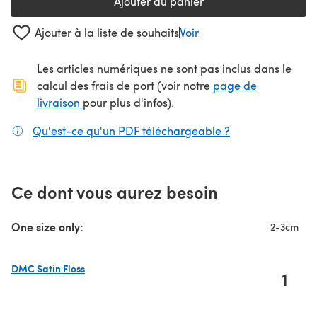
Ajouter au panier
Ajouter à la liste de souhaits
Voir
Les articles numériques ne sont pas inclus dans le
calcul des frais de port (voir notre
page de
(s'ouvre dans un nouvel onglet)
livraison
pour plus d'infos).
Qu'est-ce qu'un PDF téléchargeable ?
(s'ouvre dans un
Ce dont vous aurez besoin
One size only:
2-3cm
DMC Satin Floss
1
(s'ouvre dans un nouvel onglet)