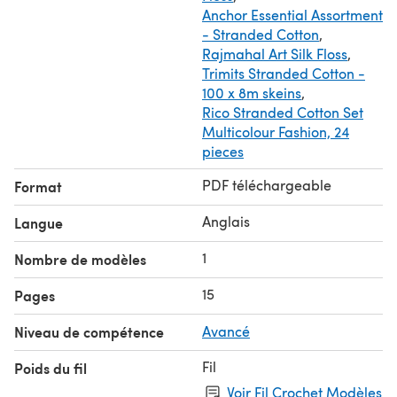
+ video lesson "Thread mount (jointing of moving parts)"
Anchor Essential Assortment
- Stranded Cotton
,
Rajmahal Art Silk Floss
,
Trimits Stranded Cotton -
100 x 8m skeins
,
Rico Stranded Cotton Set
Multicolour Fashion, 24
pieces
PDF téléchargeable
Format
Anglais
Langue
1
Nombre de modèles
15
Pages
Niveau de compétence
Avancé
Fil
Poids du fil
Voir Fil Crochet Modèles