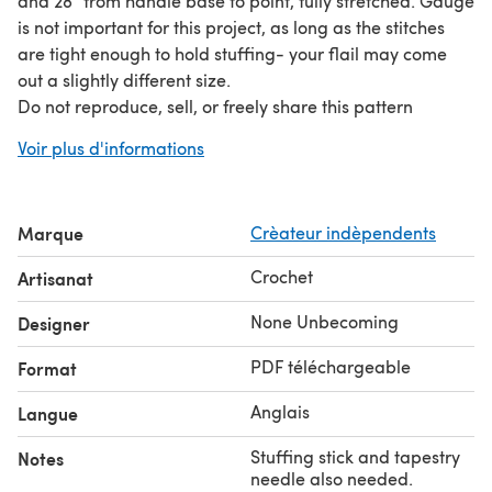
and 28” from handle base to point, fully stretched. Gauge
is not important for this project, as long as the stitches
are tight enough to hold stuffing- your flail may come
out a slightly different size.
Do not reproduce, sell, or freely share this pattern
without the creator’s (Kimberly Anne, High Fiber Designs)
Voir plus d'informations
explicit permission. You may sell physical items you
made from this pattern.
Materials needed for this pattern : G/4.25mm hook
Marque
Crèateur indèpendents
worsted weight yarn in 2 colors yarn needle stuffing pins
stuffing stick stitch markers
Crochet
Artisanat
Stitches used in this pattern : magic ring, ch - chain, sl st
- slip stitch, sc - single crochet, inc - increase, dec -
None Unbecoming
Designer
decrease, sk - skip, color changes
PDF téléchargeable
Format
Anglais
Langue
Stuffing stick and tapestry
Notes
needle also needed.