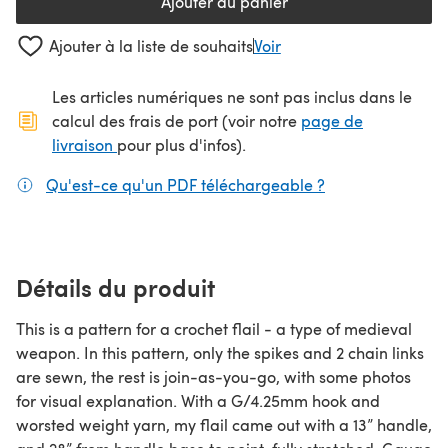
Ajouter au panier
Ajouter à la liste de souhaits
Voir
Les articles numériques ne sont pas inclus dans le
calcul des frais de port (voir notre
page de
(s'ouvre dans un nouvel onglet)
livraison
pour plus d'infos).
Qu'est-ce qu'un PDF téléchargeable ?
(s'ouvre dans un
Détails du produit
This is a pattern for a crochet flail - a type of medieval
weapon. In this pattern, only the spikes and 2 chain links
are sewn, the rest is join-as-you-go, with some photos
for visual explanation. With a G/4.25mm hook and
worsted weight yarn, my flail came out with a 13” handle,