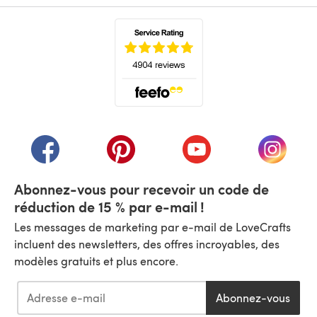
(s'ouvre dans un nouvel onglet)
(s'ouvre dans un nouvel onglet)
(s'ouvre dans un nouvel onglet)
(s'ouvre dans un nouvel
(s'ouvre
Abonnez-vous pour recevoir un code de
réduction de 15 % par e-mail !
Les messages de marketing par e-mail de LoveCrafts
incluent des newsletters, des offres incroyables, des
modèles gratuits et plus encore.
Abonnez-vous