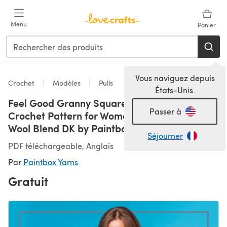
Passer au contenu principal
Menu
Panier
Vous naviguez depuis
Crochet
Modèles
Pulls
États-Unis.
Feel Good Granny Square Tank - Free
Passer à
Crochet Pattern for Women in Paintbox Yarns
Wool Blend DK by Paintbox Yarns
Séjourner
PDF téléchargeable, Anglais
Par
Paintbox Yarns
Gratuit