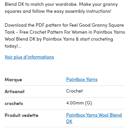
Blend DK to match your wardrobe. Make your granny
squares and follow the easy assembly instructions!
Download the PDF pattern for Feel Good Granny Square
Tank - Free Crochet Pattern For Women in Paintbox Yarns
Wool Blend DK by Paintbox Yarns & start crocheting
today!
Voir plus d'informations
Discover thousands of downloadables and
FREE crochet
patterns
at LoveCrafts.com.
Marque
Paintbox Yarns
Crochet
Artisanat
4.00mm (G)
crochets
Produit vedette
Paintbox Yarns Wool Blend
DK