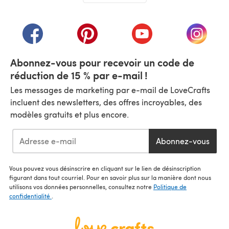
(s'ouvre dans un nouvel onglet)
(s'ouvre dans un nouvel onglet)
(s'ouvre dans un nouvel onglet)
(s'ouvre dans un nouvel
(s'ouvre
Abonnez-vous pour recevoir un code de
réduction de 15 % par e-mail !
Les messages de marketing par e-mail de LoveCrafts
incluent des newsletters, des offres incroyables, des
modèles gratuits et plus encore.
Abonnez-vous
Vous pouvez vous désinscrire en cliquant sur le lien de désinscription
figurant dans tout courriel. Pour en savoir plus sur la manière dont nous
utilisons vos données personnelles, consultez notre
Politique de
confidentialité
.