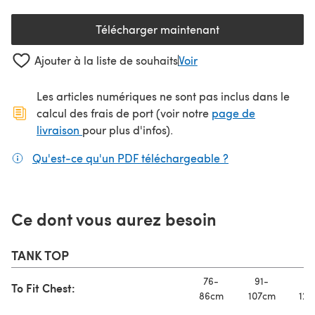
Télécharger maintenant
(s'ouvre dans un nouvel onglet
Ajouter à la liste de souhaits
Voir
Les articles numériques ne sont pas inclus dans le
calcul des frais de port (voir notre
page de
(s'ouvre dans un nouvel onglet)
livraison
pour plus d'infos).
Qu'est-ce qu'un PDF téléchargeable ?
(s'ouvre dans un
Ce dont vous aurez besoin
TANK TOP
76-
91-
11
To Fit Chest:
86cm
107cm
127