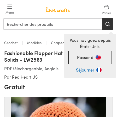
Passer au contenu principal
Menu
Panier
Vous naviguez depuis
Crochet
Modèles
Chapeaux
États-Unis.
Fashionable Flapper Hat in Red Heart Soft
Passer à
Solids - LW2563
PDF téléchargeable, Anglais
Séjourner
Par
Red Heart US
Gratuit