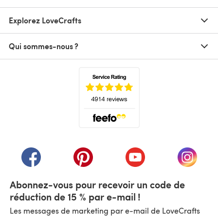
Explorez LoveCrafts
Qui sommes-nous ?
(s'ouvre dans un nouvel onglet)
(s'ouvre dans un nouvel onglet)
(s'ouvre dans un nouvel onglet)
(s'ouvre dans un nouvel
(s'ouvre
Abonnez-vous pour recevoir un code de
réduction de 15 % par e-mail !
Les messages de marketing par e-mail de LoveCrafts