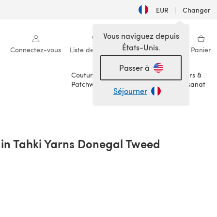
EUR
|
Changer
Vous naviguez depuis
États-Unis.
Connectez-vous
Liste de souhaits
Ma bibliothèque
Panier
Passer à
Couture &
Loisirs &
Patchwork
Artisanat
Séjourner
s in Tahki Yarns Donegal Tweed