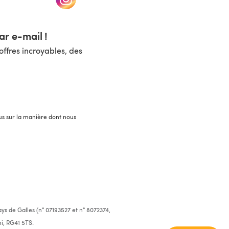
r e-mail !
ffres incroyables, des
lus sur la manière dont nous
ys de Galles (n° 07193527 et n° 8072374,
i, RG41 5TS.