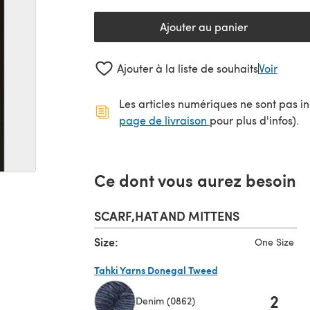
Ajouter au panier
Ajouter à la liste de souhaits
Voir
Les articles numériques ne sont pas inc
(s'ouvre dans un no
page de livraison
pour plus d'infos).
Ce dont vous aurez besoin
SCARF,HAT AND MITTENS
Size:
One Size
Tahki Yarns Donegal Tweed
2
Denim (0862)