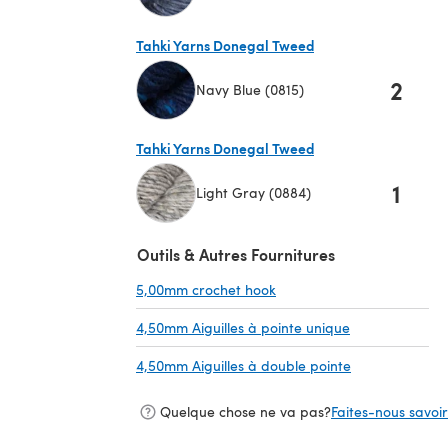
(s'ouvre dans un nouvel onglet)
Tahki Yarns Donegal Tweed
2
Navy Blue (0815)
(s'ouvre dans un nouvel onglet)
Tahki Yarns Donegal Tweed
1
Light Gray (0884)
(s'ouvre dans un nouvel onglet)
Outils & Autres Fournitures
5,00mm crochet hook
(s'ouvre dans un nouvel on
4,50mm Aiguilles à pointe unique
(s'ouvre dans u
4,50mm Aiguilles à double pointe
(s'ouvre dans 
Quelque chose ne va pas?
Faites-nous savoir 