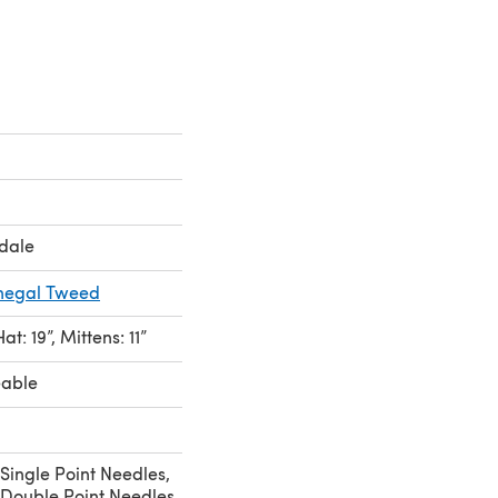
dale
onegal Tweed
Hat: 19”, Mittens: 11”
eable
Single Point Needles,
Double Point Needles