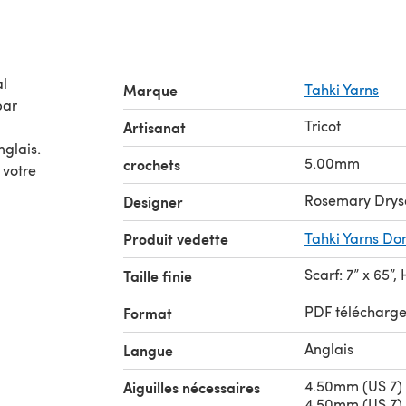
al
Marque
Tahki Yarns
Tricot
Artisanat
nglais.
5.00mm
crochets
 votre
Rosemary Drys
Designer
Produit vedette
Tahki Yarns D
Scarf: 7” x 65”, 
Taille finie
PDF télécharg
Format
Anglais
Langue
4.50mm (US 7) 
Aiguilles nécessaires
4.50mm (US 7) 