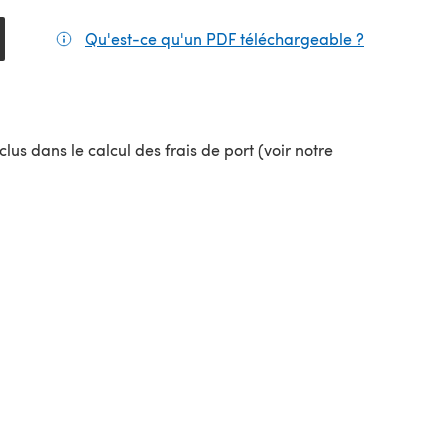
Qu'est-ce qu'un PDF téléchargeable ?
(s'ouvre da
lus dans le calcul des frais de port (voir notre
uvel onglet)