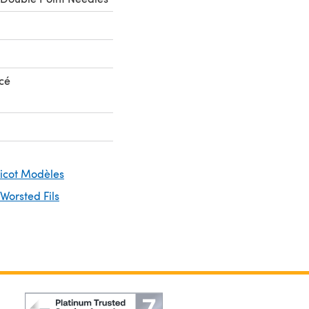
cé
ricot Modèles
 Worsted Fils