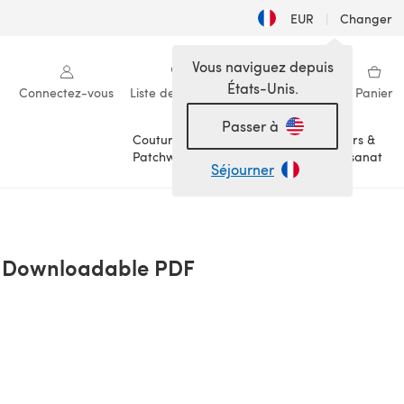
EUR
|
Changer
Vous naviguez depuis
États-Unis.
Connectez-vous
Liste de souhaits
Ma bibliothèque
Panier
Passer à
Couture &
Loisirs &
Patchwork
Artisanat
Séjourner
- Downloadable PDF