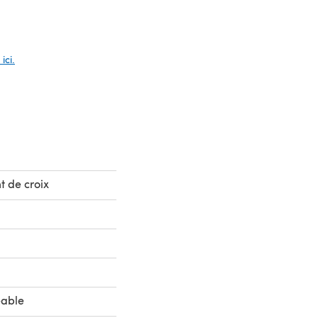
ici.
t de croix
m
eable