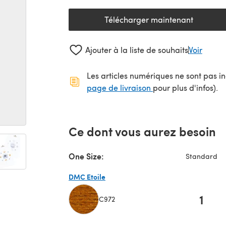
Télécharger maintenant
(s'ouvre dans un nouv
Ajouter à la liste de souhaits
Voir
Les articles numériques ne sont pas inc
(s'ouvre dans un no
page de livraison
pour plus d'infos).
Ce dont vous aurez besoin
One Size:
Standard
DMC Etoile
1
C972
(s'ouvre dans un nouvel onglet)