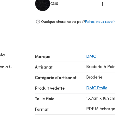
1
C310
(s'ouvre dans un nouvel onglet)
Quelque chose ne va pas?
Faites-nous savoir 
cky
Marque
DMC
Broderie & Poin
on a t-
Artisanat
Broderie
Catégorie d'artisanat
Produit vedette
DMC Etoile
15.7cm x 16.9c
Taille finie
PDF télécharg
Format