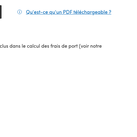
Qu'est-ce qu'un PDF téléchargeable ?
(s'ouvre da
el onglet)
lus dans le calcul des frais de port (voir notre
uvel onglet)