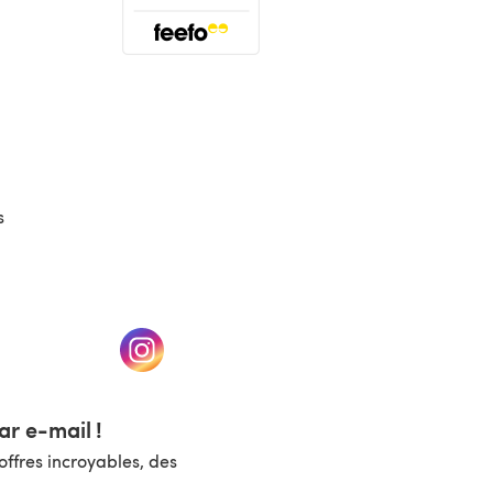
(s'ouvre dans un nouvel onglet)
s
un nouvel onglet)
(s'ouvre dans un nouvel onglet)
r e-mail !
ffres incroyables, des