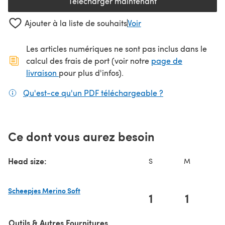
Télécharger maintenant
(s'ouvre dans un nouvel onglet
Ajouter à la liste de souhaits
Voir
Les articles numériques ne sont pas inclus dans le
calcul des frais de port (voir notre
page de
(s'ouvre dans un nouvel onglet)
livraison
pour plus d'infos).
Qu'est-ce qu'un PDF téléchargeable ?
(s'ouvre dans un
Ce dont vous aurez besoin
Head size:
S
M
Scheepjes Merino Soft
1
1
(s'ouvre dans un nouvel onglet)
Outils & Autres Fournitures