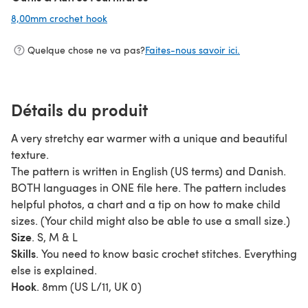
8,00mm crochet hook
(s'ouvre dans un nouvel onglet)
Quelque chose ne va pas?
Faites-nous savoir ici.
Détails du produit
A very stretchy ear warmer with a unique and beautiful
texture.
The pattern is written in English (US terms) and Danish.
BOTH languages in ONE file here. The pattern includes
helpful photos, a chart and a tip on how to make child
sizes. (Your child might also be able to use a small size.)
Size
. S, M & L
Skills
. You need to know basic crochet stitches. Everything
else is explained.
Hook
. 8mm (US L/11, UK 0)
Yarn
. I used Scheepjes Merino Soft (Brush). About half a