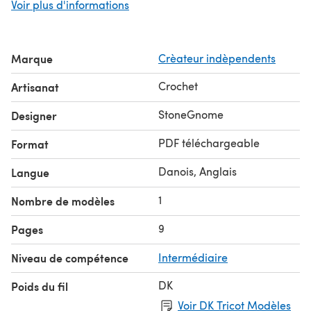
Voir plus d'informations
ball for a size M.
Find the full accessory set here at LoveCrafts :)
Marque
Crèateur indèpendents
Crochet
Artisanat
StoneGnome
Designer
PDF téléchargeable
Format
Danois, Anglais
Langue
1
Nombre de modèles
9
Pages
Niveau de compétence
Intermédiaire
DK
Poids du fil
Voir DK Tricot Modèles