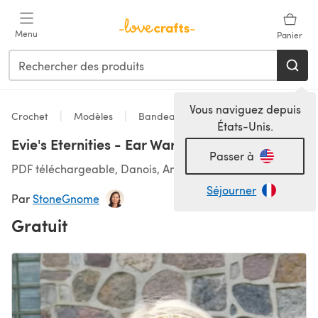
Passer au contenu principal
Menu
Panier
Vous naviguez depuis
Crochet
Modèles
Bandeaux
États-Unis.
Evie's Eternities - Ear Warmer
Passer à
PDF téléchargeable, Danois, Anglais
Séjourner
Par
StoneGnome
Gratuit