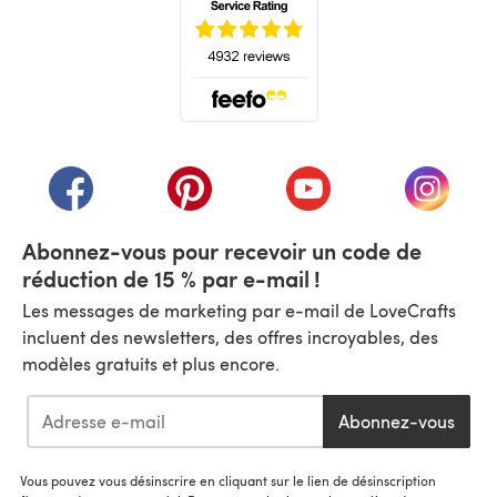
(s'ouvre dans un nouvel onglet)
(s'ouvre dans un nouvel onglet)
(s'ouvre dans un nouvel onglet)
(s'ouvre dans un nouvel
(s'ouvre
Abonnez-vous pour recevoir un code de
réduction de 15 % par e-mail !
Les messages de marketing par e-mail de LoveCrafts
incluent des newsletters, des offres incroyables, des
modèles gratuits et plus encore.
Abonnez-vous
Vous pouvez vous désinscrire en cliquant sur le lien de désinscription