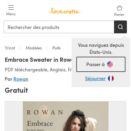
Passer au contenu principal
Menu
Panier
Vous naviguez depuis
Tricot
Modèles
Pulls
États-Unis.
Embrace Sweater in Rowan Kid Classic
Passer à
PDF téléchargeable, Anglais, Français, Allemand
Séjourner
Par
Rowan
Gratuit