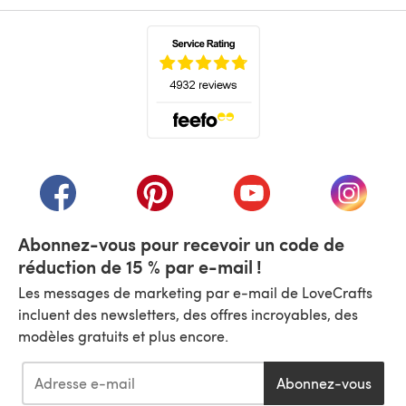
(s'ouvre dans un nouvel onglet)
(s'ouvre dans un nouvel onglet)
(s'ouvre dans un nouvel onglet)
(s'ouvre dans un nouvel
(s'ouvre
Abonnez-vous pour recevoir un code de
réduction de 15 % par e-mail !
Les messages de marketing par e-mail de LoveCrafts
incluent des newsletters, des offres incroyables, des
modèles gratuits et plus encore.
Abonnez-vous