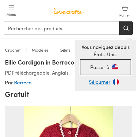
Passer au contenu principal
Menu
Panier
Vous naviguez depuis
Crochet
Modèles
Gilets
États-Unis.
Ellie Cardigan in Berroco Comfort DK
Passer à
PDF téléchargeable, Anglais
Séjourner
Par
Berroco
Gratuit