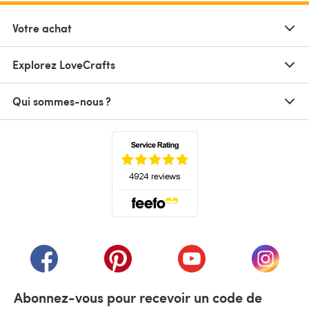
Votre achat
Explorez LoveCrafts
Qui sommes-nous ?
(s'ouvre dans un nouvel onglet)
(s'ouvre dans un nouvel onglet)
(s'ouvre dans un nouvel onglet)
(s'ouvre dans un nouvel
(s'ouvre
Abonnez-vous pour recevoir un code de