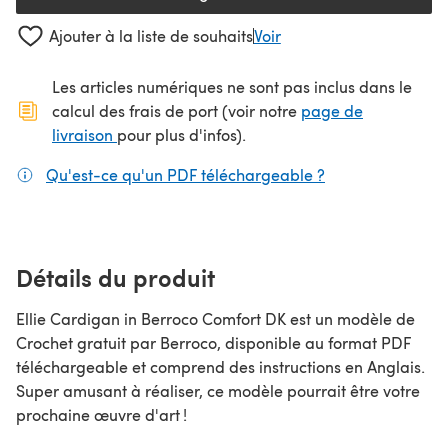
(s'ouvre dans un nouvel onglet
Ajouter à la liste de souhaits
Voir
Les articles numériques ne sont pas inclus dans le
calcul des frais de port (voir notre
page de
(s'ouvre dans un nouvel onglet)
livraison
pour plus d'infos).
Qu'est-ce qu'un PDF téléchargeable ?
(s'ouvre dans un
Détails du produit
Ellie Cardigan in Berroco Comfort DK est un modèle de
Crochet gratuit par Berroco, disponible au format PDF
téléchargeable et comprend des instructions en Anglais.
Super amusant à réaliser, ce modèle pourrait être votre
prochaine œuvre d'art !