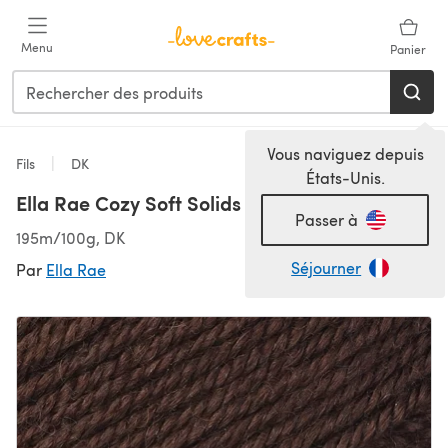
Passer au contenu principal
Menu
Panier
Vous naviguez depuis
Fils
DK
États-Unis.
Ella Rae Cozy Soft Solids
Passer à
195m/100g, DK
Séjourner
Par
Ella Rae