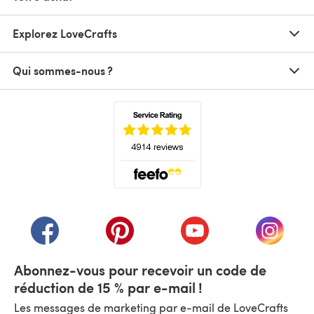
Explorez LoveCrafts
Qui sommes-nous ?
(s'ouvre dans un nouvel onglet)
(s'ouvre dans un nouvel onglet)
(s'ouvre dans un nouvel onglet)
(s'ouvre dans un nouvel
(s'ouvre
Abonnez-vous pour recevoir un code de
réduction de 15 % par e-mail !
Les messages de marketing par e-mail de LoveCrafts