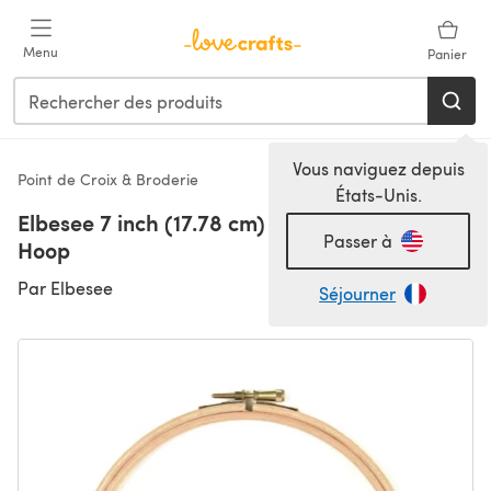
Passer au contenu principal
Menu
Panier
Vous naviguez depuis
Point de Croix & Broderie
États-Unis.
Elbesee 7 inch (17.78 cm) Wooden Embroidery
Passer à
Hoop
Par
Elbesee
Séjourner