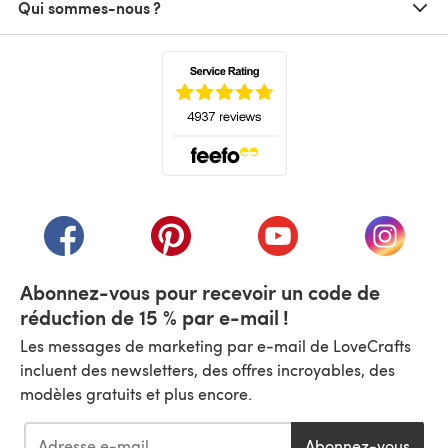
Qui sommes-nous ?
(s'ouvre dans un nouvel onglet)
(s'ouvre dans un nouvel onglet)
(s'ouvre dans un nouvel onglet)
(s'ouvre dans un nouvel
(s'ouvre
Abonnez-vous pour recevoir un code de
réduction de 15 % par e-mail !
Les messages de marketing par e-mail de LoveCrafts
incluent des newsletters, des offres incroyables, des
modèles gratuits et plus encore.
Abonnez-vous