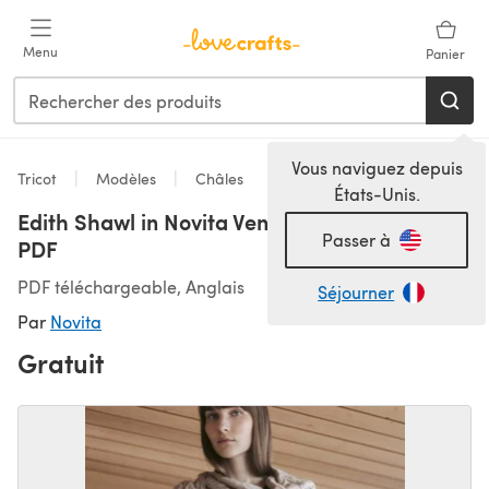
Passer au contenu principal
Menu
Panier
Vous naviguez depuis
Tricot
Modèles
Châles
États-Unis.
Edith Shawl in Novita Venla - Downloadable
Passer à
PDF
PDF téléchargeable, Anglais
Séjourner
Par
Novita
Gratuit