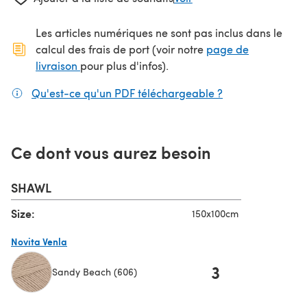
Les articles numériques ne sont pas inclus dans le
calcul des frais de port (voir notre
page de
(s'ouvre dans un nouvel onglet)
livraison
pour plus d'infos).
Qu'est-ce qu'un PDF téléchargeable ?
(s'ouvre dans un
Ce dont vous aurez besoin
SHAWL
Size:
150x100cm
Novita Venla
3
Sandy Beach (606)
(s'ouvre dans un nouvel onglet)