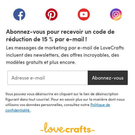
(s'ouvre dans un nouvel onglet)
(s'ouvre dans un nouvel onglet)
(s'ouvre dans un nouvel onglet)
(s'ouvre dans un nouvel
(s'ouvre
Abonnez-vous pour recevoir un code de
réduction de 15 % par e-mail !
Les messages de marketing par e-mail de LoveCrafts
incluent des newsletters, des offres incroyables, des
modèles gratuits et plus encore.
Abonnez-vous
Vous pouvez vous désinscrire en cliquant sur le lien de désinscription
figurant dans tout courriel. Pour en savoir plus sur la manière dont nous
utilisons vos données personnelles, consultez notre
Politique de
confidentialité
.