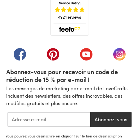
(s'ouvre dans un nouvel onglet)
(s'ouvre dans un nouvel onglet)
(s'ouvre dans un nouvel onglet)
(s'ouvre dans un nouvel
(s'ouvre
Abonnez-vous pour recevoir un code de
réduction de 15 % par e-mail !
Les messages de marketing par e-mail de LoveCrafts
incluent des newsletters, des offres incroyables, des
modèles gratuits et plus encore.
Abonnez-vous
Vous pouvez vous désinscrire en cliquant sur le lien de désinscription