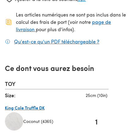
Les articles numériques ne sont pas inclus dans le
calcul des frais de port (voir notre
page de
(s'ouvre dans un nouvel onglet)
livraison
pour plus d'infos).
Qu'est-ce qu'un PDF téléchargeable ?
(s'ouvre dans un
Ce dont vous aurez besoin
TOY
Size:
25cm (10in)
King Cole Truffle DK
1
Coconut (4365)
(s'ouvre dans un nouvel onglet)