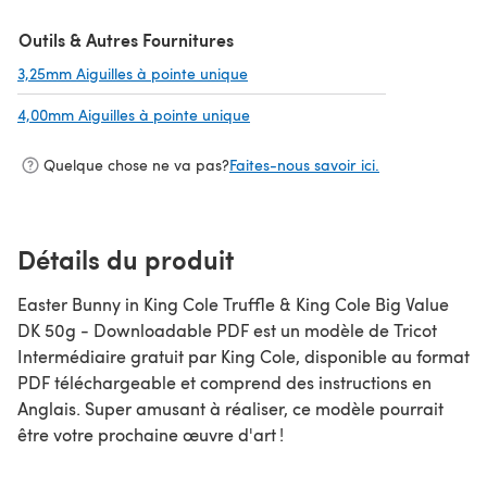
Outils & Autres Fournitures
3,25mm Aiguilles à pointe unique
(s'ouvre dans un nouvel onglet)
4,00mm Aiguilles à pointe unique
(s'ouvre dans un nouvel onglet)
Quelque chose ne va pas?
Faites-nous savoir ici.
Détails du produit
Easter Bunny in King Cole Truffle & King Cole Big Value
DK 50g - Downloadable PDF est un modèle de Tricot
Intermédiaire gratuit par King Cole, disponible au format
PDF téléchargeable et comprend des instructions en
Anglais. Super amusant à réaliser, ce modèle pourrait
être votre prochaine œuvre d'art !