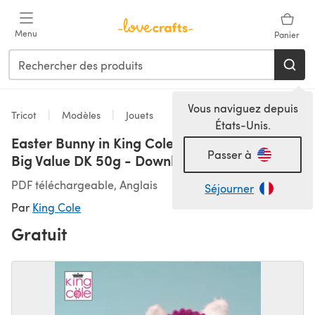
Passer au contenu principal
Menu
Panier
Vous naviguez depuis
Tricot
Modèles
Jouets
États-Unis.
Easter Bunny in King Cole Truffle & King Cole
Passer à
Big Value DK 50g - Downloadable PDF
PDF téléchargeable, Anglais
Séjourner
Par
King Cole
Gratuit