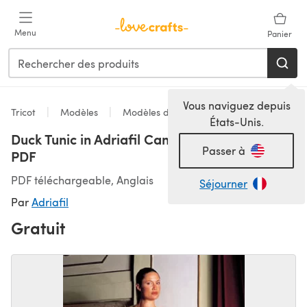
Passer au contenu principal
Menu
Panier
Vous naviguez depuis
Tricot
Modèles
Modèles de tricot pour tuniques
États-Unis.
Duck Tunic in Adriafil Candy - Downloadable
Passer à
PDF
PDF téléchargeable, Anglais
Séjourner
Par
Adriafil
Gratuit