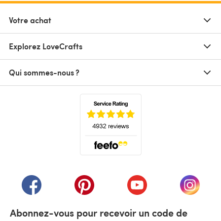
Votre achat
Explorez LoveCrafts
Qui sommes-nous ?
(s'ouvre dans un nouvel onglet)
(s'ouvre dans un nouvel onglet)
(s'ouvre dans un nouvel onglet)
(s'ouvre dans un nouvel
(s'ouvre
Abonnez-vous pour recevoir un code de