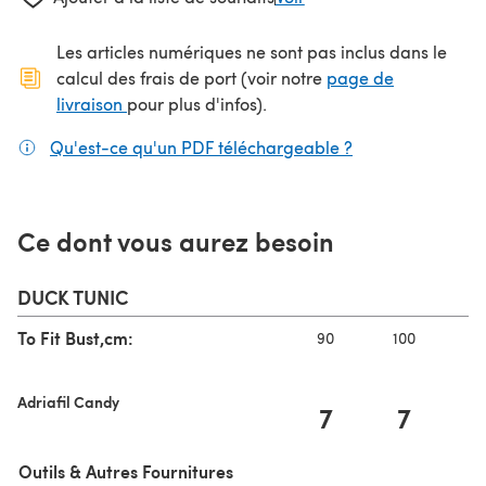
Les articles numériques ne sont pas inclus dans le
calcul des frais de port (voir notre
page de
(s'ouvre dans un nouvel onglet)
livraison
pour plus d'infos).
Qu'est-ce qu'un PDF téléchargeable ?
(s'ouvre dans un
Ce dont vous aurez besoin
DUCK TUNIC
To Fit Bust,cm:
90
100
1
Adriafil Candy
7
7
Outils & Autres Fournitures