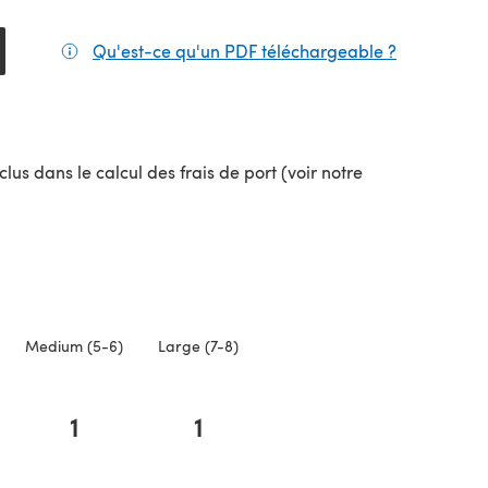
Qu'est-ce qu'un PDF téléchargeable ?
(s'ouvre da
lus dans le calcul des frais de port (voir notre
uvel onglet)
Medium (5-6)
Large (7-8)
1
1