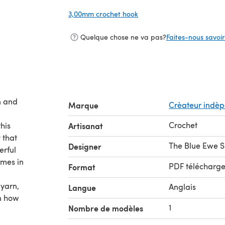
3,00mm crochet hook
(s'ouvre dans un nouvel on
Quelque chose ne va pas?
Faites-nous savoir 
n and
Marque
Crèateur indè
Crochet
his
Artisanat
 that
The Blue Ewe 
Designer
erful
omes in
PDF télécharg
Format
 yarn,
Anglais
Langue
on how
1
Nombre de modèles