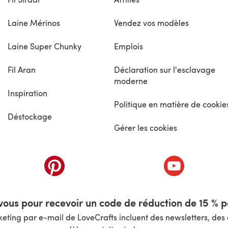
Laine Mérinos
Vendez vos modèles
Laine Super Chunky
Emplois
Fil Aran
Déclaration sur l'esclavage
moderne
Inspiration
Politique en matière de cookie
Déstockage
Gérer les cookies
nouvel onglet)
(s'ouvre dans un nouvel onglet)
(s'ouvre dans 
ous pour recevoir un code de réduction de 15 % pa
ting par e-mail de LoveCrafts incluent des newsletters, des o