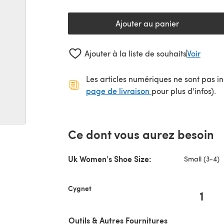
Ajouter au panier
Ajouter à la liste de souhaits
Voir
Les articles numériques ne sont pas inc
(s'ouvre dans un no
page de livraison
pour plus d'infos).
Ce dont vous aurez besoin
Uk Women's Shoe Size:
Small (3-4)
Cygnet
1
Outils & Autres Fournitures