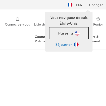
EUR
|
Changer
Vous naviguez depuis
États-Unis.
Connectez-vous
Liste de souhaits
Ma bibliothèque
Panier
Passer à
Couture &
Loisirs &
Patchwork
Artisanat
Séjourner