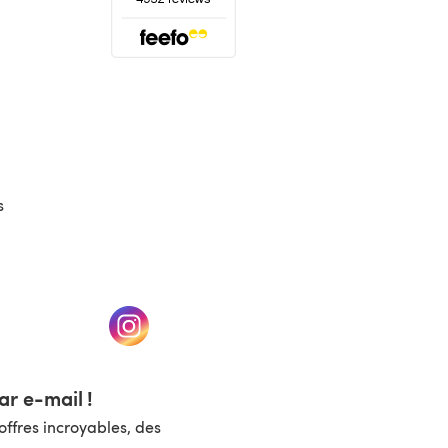
(s'ouvre dans un nouvel onglet)
s
un nouvel onglet)
(s'ouvre dans un nouvel onglet)
r e-mail !
ffres incroyables, des