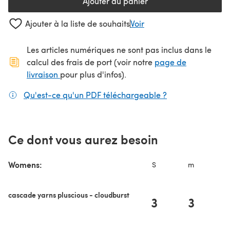
Ajouter au panier
Ajouter à la liste de souhaits
Voir
Les articles numériques ne sont pas inclus dans le
calcul des frais de port (voir notre
page de
(s'ouvre dans un nouvel onglet)
livraison
pour plus d'infos).
Qu'est-ce qu'un PDF téléchargeable ?
(s'ouvre dans un
Ce dont vous aurez besoin
Womens:
S
m
L
cascade yarns pluscious - cloudburst
3
3