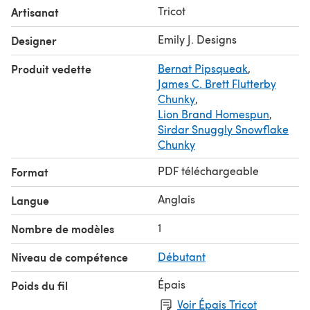
Cloudburst
Tricot
Artisanat
Needles: US 9 (5.5mm) circular needles in desired length,
28-40”/70-100cm suggested or size to obtain gauge
Emily J. Designs
Designer
Gauge: 12 sts and 26 rows = 4”/10cm in garter stitch
Produit vedette
Bernat Pipsqueak
,
James C. Brett Flutterby
Chunky
,
Lion Brand Homespun
,
Sirdar Snuggly Snowflake
Chunky
PDF téléchargeable
Format
Anglais
Langue
1
Nombre de modèles
Niveau de compétence
Débutant
Épais
Poids du fil
Voir Épais Tricot