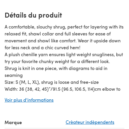
Détails du produit
A comfortable, slouchy shrug, perfect for layering with its
relaxed fit, shawl collar and full sleeves for ease of
movement and shawl like comfort. Wear it upside down
for less neck and a chic curved hem!
A plush chenille yarn ensures light weight snugliness, but
try your favorite chunky weight for a different look.
Shrug is knit in one piece, with diagrams to aid in
seaming
Size: S (M, L, XL), shrug is loose and free-size
Width: 36 (38, 42, 45)”/91.5 (96.5, 106.5, 114)cm elbow to
elbow
Voir plus d'informations
Length: 20 (21, 23, 24)”/51 (53.5, 58.5, 61)cm down center
back with collar folded
Yarn: 3 (3, 4, 5) skeins Cascade Yarns Pluscious Solids
Marque
Crèateur indèpendents
(148yds/136m, 100g/3.5oz, 100% polyester) Shown in #41