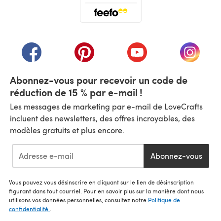
(s'ouvre dans un nouvel onglet)
(s'ouvre dans un nouvel onglet)
(s'ouvre dans un nouvel onglet)
(s'ouvre dans un nouvel
(s'ouvre
Abonnez-vous pour recevoir un code de
réduction de 15 % par e-mail !
Les messages de marketing par e-mail de LoveCrafts
incluent des newsletters, des offres incroyables, des
modèles gratuits et plus encore.
Abonnez-vous
Vous pouvez vous désinscrire en cliquant sur le lien de désinscription
figurant dans tout courriel. Pour en savoir plus sur la manière dont nous
utilisons vos données personnelles, consultez notre
Politique de
confidentialité
.