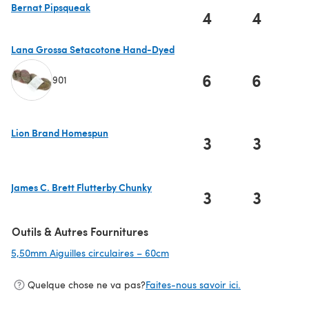
Bernat Pipsqueak
4
4
(s'ouvre dans un nouvel onglet)
Lana Grossa Setacotone Hand-Dyed
6
6
901
(s'ouvre dans un nouvel onglet)
Lion Brand Homespun
3
3
(s'ouvre dans un nouvel onglet)
James C. Brett Flutterby Chunky
3
3
(s'ouvre dans un nouvel onglet)
Outils & Autres Fournitures
5,50mm Aiguilles circulaires – 60cm
(s'ouvre dans un nouvel onglet)
Quelque chose ne va pas?
Faites-nous savoir ici.