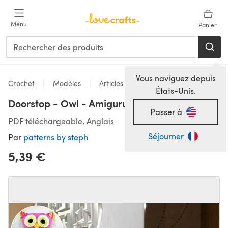
Passer au contenu principal
Menu
Panier
Vous naviguez depuis
Crochet
Modèles
Articles pour la maison
États-Unis.
Doorstop - Owl - Amigurumi
Passer à
PDF téléchargeable, Anglais
Séjourner
Par
patterns by steph
5,39 €