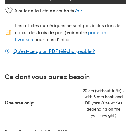
Ajouter à la liste de souhaits
Voir
Les articles numériques ne sont pas inclus dans le
calcul des frais de port (voir notre
page de
(s'ouvre dans un nouvel onglet)
livraison
pour plus d'infos).
Qu'est-ce qu'un PDF téléchargeable ?
(s'ouvre dans un
Ce dont vous aurez besoin
20 cm (without tufts) -
with 3 mm hook and
One size only:
DK yarn (size varies
depending on the
yarn-weight)