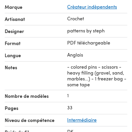
21 pages of step-by-step instructions;
Marque
Crèateur indèpendents
US crochet terms
COPYRIGHT
Crochet
Artisanat
✿ The pattern is mine. Do not (re)sell this pattern,
including translations to other languages and
patterns by steph
Designer
modifications; do not redistribute, including publishing
PDF téléchargeable
Format
on the internet.
✿ The finished figure/item is yours. :) Feel free to sell the
Anglais
Langue
finished products, handmade by yourself (no mass
production). I'd love it if you would refer to my
- colored pins - scissors -
Notes
pattern/shop when doing so.
heavy filling (gravel, sand,
marbles...) - 1 freezer bag -
Thank you! :)
some tape
1
Nombre de modèles
33
Pages
Niveau de compétence
Intermédiaire
DK