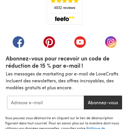
(s'ouvre dans un nouvel onglet)
(s'ouvre dans un nouvel onglet)
(s'ouvre dans un nouvel onglet)
(s'ouvre dans un nouvel
(s'ouvre
Abonnez-vous pour recevoir un code de
réduction de 15 % par e-mail !
Les messages de marketing par e-mail de LoveCrafts
incluent des newsletters, des offres incroyables, des
modèles gratuits et plus encore.
Abonnez-vous
Vous pouvez vous désinscrire en cliquant sur le lien de désinscription
figurant dans tout courriel. Pour en savoir plus sur la manière dont nous
utilisons vos données personnelles, consultez notre
Politique de