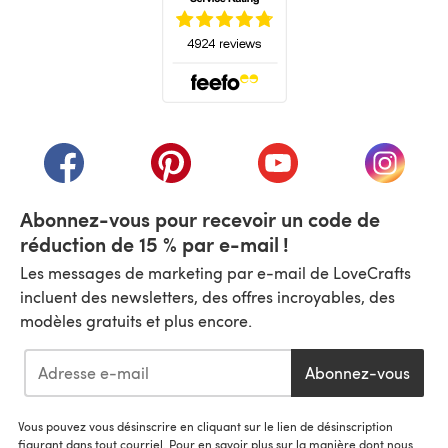
(s'ouvre dans un nouvel onglet)
(s'ouvre dans un nouvel onglet)
(s'ouvre dans un nouvel onglet)
(s'ouvre dans un nouvel
(s'ouvre
Abonnez-vous pour recevoir un code de
réduction de 15 % par e-mail !
Les messages de marketing par e-mail de LoveCrafts
incluent des newsletters, des offres incroyables, des
modèles gratuits et plus encore.
Abonnez-vous
Vous pouvez vous désinscrire en cliquant sur le lien de désinscription
figurant dans tout courriel. Pour en savoir plus sur la manière dont nous