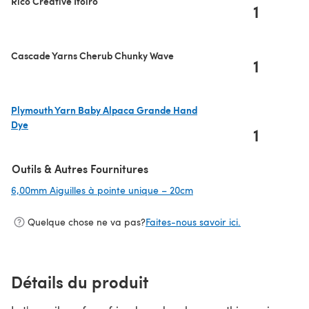
Rico Creative Itoiro
1
Cascade Yarns Cherub Chunky Wave
1
Plymouth Yarn Baby Alpaca Grande Hand
Dye
1
(s'ouvre dans un nouvel onglet)
Outils & Autres Fournitures
6,00mm Aiguilles à pointe unique – 20cm
(s'ouvre dans un nouvel o
Quelque chose ne va pas?
Faites-nous savoir ici.
Détails du produit