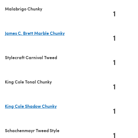
Malabrigo Chunky
1
James C. Brett Marble Chunky
1
(s'ouvre dans un nouvel onglet)
Stylecraft Carnival Tweed
1
King Cole Tonal Chunky
1
King Cole Shadow Chunky
1
(s'ouvre dans un nouvel onglet)
Schachenmayr Tweed Style
1