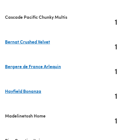
Cascade Pacific Chunky Multis
1
Bernat Crushed Velvet
1
(s'ouvre dans un nouvel onglet)
Bergere de France Arlequin
1
(s'ouvre dans un nouvel onglet)
Hayfield Bonanza
1
(s'ouvre dans un nouvel onglet)
Madelinetosh Home
1