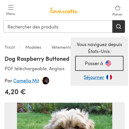
Passer au contenu principal
Menu
Panier
Vous naviguez depuis
Tricot
Modèles
Vêtements pour animaux
États-Unis.
Dog Raspberry Buttoned Cowl
Passer à
PDF téléchargeable, Anglais
Séjourner
Par
Camelia Mit
4,20 €