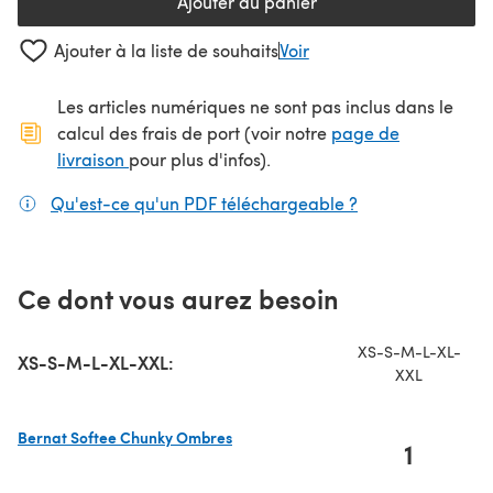
Ajouter au panier
Ajouter à la liste de souhaits
Voir
Les articles numériques ne sont pas inclus dans le
calcul des frais de port (voir notre
page de
(s'ouvre dans un nouvel onglet)
livraison
pour plus d'infos).
Qu'est-ce qu'un PDF téléchargeable ?
(s'ouvre dans un
Ce dont vous aurez besoin
XS-S-M-L-XL-
XS-S-M-L-XL-XXL:
XXL
Bernat Softee Chunky Ombres
1
(s'ouvre dans un nouvel onglet)