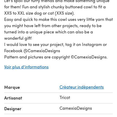
Let's spoil our furry friends and make something unique
for them! Fun and stylish chunky buttoned cowl to fit a
XXS to XXL size dog or cat (XXS size).
Easy and quick to make this cowl uses very little yarn that
you might have left from other projects, ready to be
turned into a unique piece which can also be a
wonderful gift!
I would love to see your project, tag it on Instagram or
Facebook @CamexiaDesigns
Pattern and pictures are copyright ©CamexiaDesigns.
Patterns cannot be resold or shared. Pictures cannot be
Voir plus d'informations
used for the purpose of resale. You have permission to
sell finished items made from this pattern as long as you
credit CamexiaDesigns. If you have any questions,
Marque
Crèateur indèpendents
please let me know, I will be happy to help you.
Thanks for visiting!
Tricot
Artisanat
CamexiaDesigns
Designer