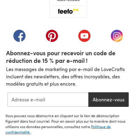
(s'ouvre dans un nouvel onglet)
(s'ouvre dans un nouvel onglet)
(s'ouvre dans un nouvel onglet)
(s'ouvre dans un nouvel
(s'ouvre
Abonnez-vous pour recevoir un code de
réduction de 15 % par e-mail !
Les messages de marketing par e-mail de LoveCrafts
incluent des newsletters, des offres incroyables, des
modèles gratuits et plus encore.
Abonnez-vous
Vous pouvez vous désinscrire en cliquant sur le lien de désinscription
figurant dans tout courriel. Pour en savoir plus sur la manière dont nous
utilisons vos données personnelles, consultez notre
Politique de
confidentialité
.