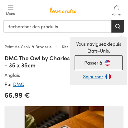
Passer au contenu principal
Menu
Panier
Vous naviguez depuis
Point de Croix & Broderie
Kits
États-Unis.
DMC The Owl by Charles Voysey Tapestry Kit
Passer à
- 35 x 35cm
Anglais
Séjourner
Par
DMC
66,99 €