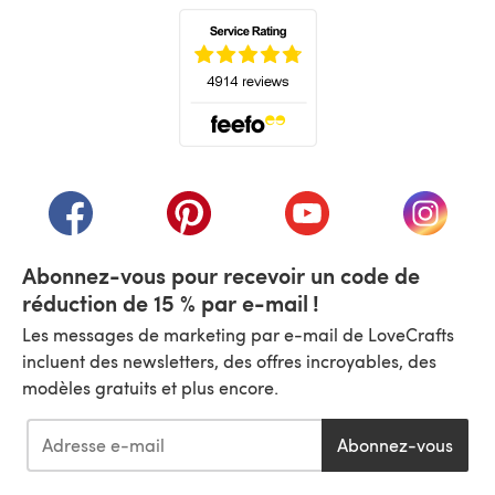
(s'ouvre dans un nouvel onglet)
(s'ouvre dans un nouvel onglet)
(s'ouvre dans un nouvel onglet)
(s'ouvre dans un nouvel
(s'ouvre
Abonnez-vous pour recevoir un code de
réduction de 15 % par e-mail !
Les messages de marketing par e-mail de LoveCrafts
incluent des newsletters, des offres incroyables, des
modèles gratuits et plus encore.
Abonnez-vous