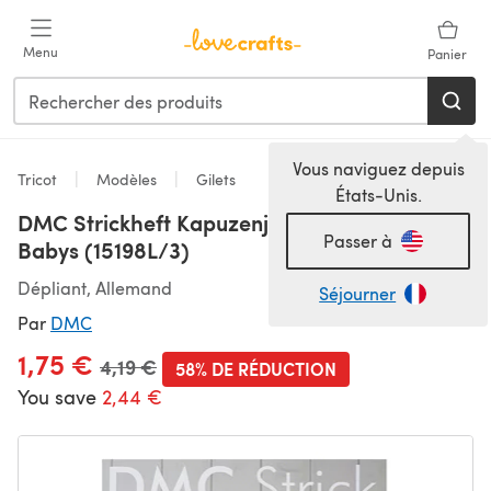
Passer au contenu principal
Menu
Panier
Vous naviguez depuis
Tricot
Modèles
Gilets
États-Unis.
DMC Strickheft Kapuzenjacke & Hose für
Passer à
Babys (15198L/3)
Dépliant, Allemand
Séjourner
Par
DMC
1,75 €
Ancien prix
4,19 €
58% DE RÉDUCTION
You save
2,44 €