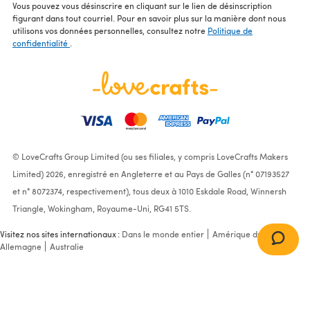
Vous pouvez vous désinscrire en cliquant sur le lien de désinscription
figurant dans tout courriel. Pour en savoir plus sur la manière dont nous
utilisons vos données personnelles, consultez notre
Politique de
confidentialité
.
© LoveCrafts Group Limited (ou ses filiales, y compris LoveCrafts Makers
Limited) 2026, enregistré en Angleterre et au Pays de Galles (n° 07193527
et n° 8072374, respectivement), tous deux à 1010 Eskdale Road, Winnersh
Triangle, Wokingham, Royaume-Uni, RG41 5TS.
Visitez nos sites internationaux :
Dans le monde entier
Amérique du Nord
Allemagne
Australie
DMC Strickheft
Kapuzenjacke & Hose für
Babys
(15198L/3)