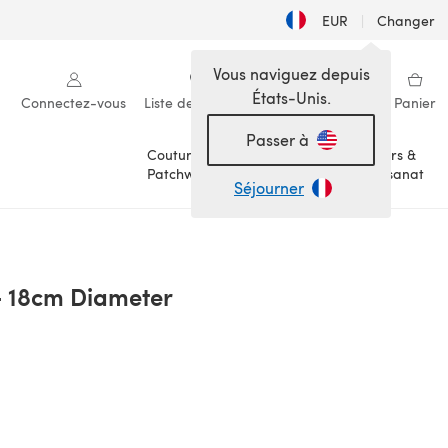
EUR
|
Changer
Vous naviguez depuis
États-Unis.
Connectez-vous
Liste de souhaits
Ma bibliothèque
Panier
Passer à
Couture &
Loisirs &
Patchwork
Artisanat
Séjourner
- 18cm Diameter