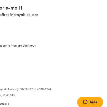
r e-mail !
ffres incroyables, des
lus sur la manière dont nous
ys de Galles (n° 07193527 et n° 8072374,
i, RG41 5TS.
Aide
stralie