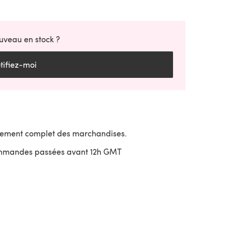
uveau en stock ?
tifiez-moi
sement complet des marchandises.
ommandes passées avant 12h GMT
uvre dans un nouvel onglet)