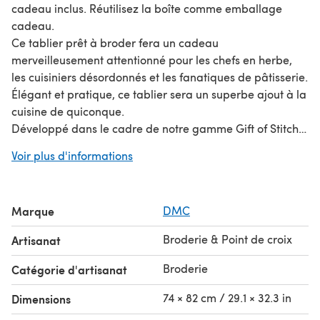
cadeau inclus. Réutilisez la boîte comme emballage
cadeau.
Ce tablier prêt à broder fera un cadeau
merveilleusement attentionné pour les chefs en herbe,
les cuisiniers désordonnés et les fanatiques de pâtisserie.
Élégant et pratique, ce tablier sera un superbe ajout à la
cuisine de quiconque.
Développé dans le cadre de notre gamme Gift of Stitch,
ce kit a été conçu comme le cadeau parfait à faire ou à
Voir plus d'informations
offrir. Pour le rendre encore plus spécial, personnalisez-
le avec le nom du destinataire.
Le kit contient tout ce dont vous avez besoin pour broder
Marque
DMC
votre design personnalisé. Y compris 10 nuances colorées
de Mouliné Spécial, une aiguille et des instructions étape
Broderie & Point de croix
Artisanat
par étape. Il y a même une étiquette cadeau à broder
incluse, donc même l'emballage est pris en charge. Pour
Broderie
Catégorie d'artisanat
compléter ce projet, vous utiliserez les points suivants :
74 × 82 cm / 29.1 × 32.3 in
Dimensions
- Point arrière
- Ponto pé de flor