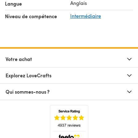
Anglais
Langue
- Point de satin
- Point de remplissage long et court
Niveau de compétence
Intermédiaire
- Nœud français
- Point droit
- Point de marguerite paresseuseCe kit inclut :
- 10 x 2 m /
Votre achat
Explorez LoveCrafts
Qui sommes-nous ?