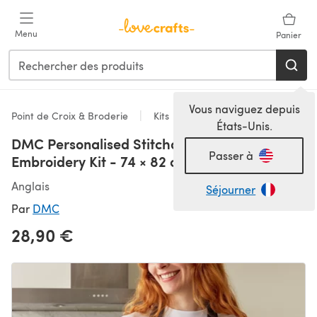
Passer au contenu principal
Menu
Panier
Vous naviguez depuis
Point de Croix & Broderie
Kits
États-Unis.
DMC Personalised Stitchable Apron
Passer à
Embroidery Kit - 74 × 82 cm
Anglais
Séjourner
Par
DMC
28,90 €