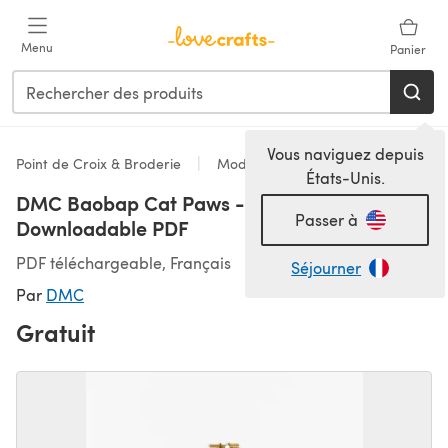
Passer au contenu principal
Menu
Panier
Vous naviguez depuis
Point de Croix & Broderie
Modèles
États-Unis.
DMC Baobap Cat Paws - PAT0077 -
Passer à
Downloadable PDF
PDF téléchargeable, Français
Séjourner
Par
DMC
Gratuit