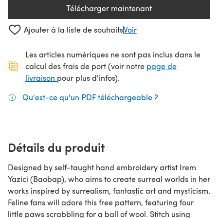
Télécharger maintenant
(s'ouvre dans un nouvel onglet
Ajouter à la liste de souhaits
Voir
Les articles numériques ne sont pas inclus dans le
calcul des frais de port (voir notre
page de
(s'ouvre dans un nouvel onglet)
livraison
pour plus d'infos).
Qu'est-ce qu'un PDF téléchargeable ?
(s'ouvre dans un
Détails du produit
Designed by self-taught hand embroidery artist Irem
Yazici (Baobap), who aims to create surreal worlds in her
works inspired by surrealism, fantastic art and mysticism.
Feline fans will adore this free pattern, featuring four
little paws scrabbling for a ball of wool. Stitch using