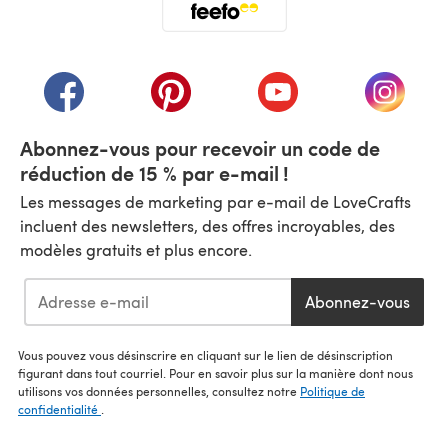
(s'ouvre dans un nouvel onglet)
(s'ouvre dans un nouvel onglet)
(s'ouvre dans un nouvel onglet)
(s'ouvre dans un nouvel
(s'ouvre
Abonnez-vous pour recevoir un code de
réduction de 15 % par e-mail !
Les messages de marketing par e-mail de LoveCrafts
incluent des newsletters, des offres incroyables, des
modèles gratuits et plus encore.
Abonnez-vous
Vous pouvez vous désinscrire en cliquant sur le lien de désinscription
figurant dans tout courriel. Pour en savoir plus sur la manière dont nous
utilisons vos données personnelles, consultez notre
Politique de
confidentialité
.