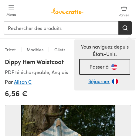
Passer au contenu principal
Menu
Panier
Vous naviguez depuis
Tricot
Modèles
Gilets
États-Unis.
Dippy Hem Waistcoat
Passer à
PDF téléchargeable, Anglais
Séjourner
Par
Alison C
6,56 €