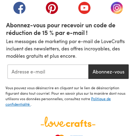
(s'ouvre dans un nouvel onglet)
(s'ouvre dans un nouvel onglet)
(s'ouvre dans un nouvel
(s'ouvre
Abonnez-vous pour recevoir un code de
réduction de 15 % par e-mail !
Les messages de marketing par e-mail de LoveCrafts
incluent des newsletters, des offres incroyables, des
modèles gratuits et plus encore.
Abonnez-vous
Vous pouvez vous désinscrire en cliquant sur le lien de désinscription
figurant dans tout courriel. Pour en savoir plus sur la manière dont nous
utilisons vos données personnelles, consultez notre
Politique de
confidentialité
.