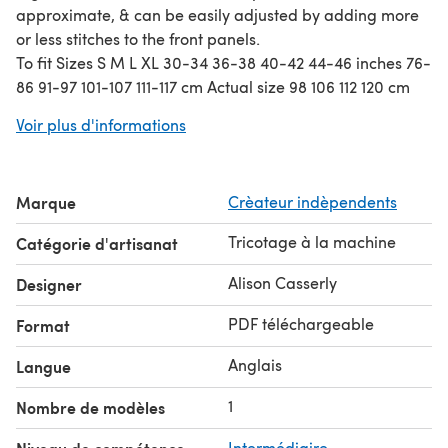
approximate, & can be easily adjusted by adding more
or less stitches to the front panels.
To fit Sizes S M L XL 30-34 36-38 40-42 44-46 inches 76-
86 91-97 101-107 111-117 cm Actual size 98 106 112 120 cm
Approx length at longest point of side panel. 107 107 114
Voir plus d'informations
114 cm
Materials - 1 cone each of Brittany & Lincot. XL took
300g. Alternative textured stripe pattern given using all
Marque
Crèateur indèpendents
Brittany.
Knit on a Standard gauge machine without a ribber. I
Tricotage à la machine
Catégorie d'artisanat
used a Brother 881. You will need a basic knowledge of
casting on with waste-yarn, e-wrap cast on, picking up
Alison Casserly
Designer
stitches, decreasing & casting off loosely.
PDF téléchargeable
Format
Anglais
Langue
1
Nombre de modèles
Intermédiaire