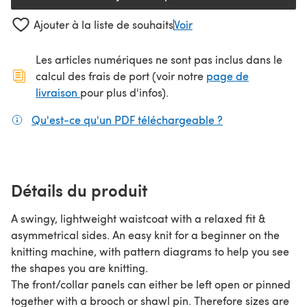
Ajouter à la liste de souhaits
Voir
Les articles numériques ne sont pas inclus dans le
calcul des frais de port (voir notre
page de
(s'ouvre dans un nouvel onglet)
livraison
pour plus d'infos).
Qu'est-ce qu'un PDF téléchargeable ?
(s'ouvre dans un
Détails du produit
A swingy, lightweight waistcoat with a relaxed fit &
asymmetrical sides. An easy knit for a beginner on the
knitting machine, with pattern diagrams to help you see
the shapes you are knitting.
The front/collar panels can either be left open or pinned
together with a brooch or shawl pin. Therefore sizes are